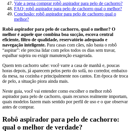
Vale a pena comprar robô aspirador para pelo de cachorro?
FAQ: robô aspirador para pelo de cachorro qual o melhor?
Conclusão: robô aspirador para pelo de cachorro qual o
melhor?
Robô aspirador para pelo de cachorro, qual o melhor? O
melhor é aquele que combina boa sucção, escova central
eficiente, filtro de qualidade, reservatório adequado e
navegação inteligente.
Para casas com cães, não basta o robô
“aspirar”: ele precisa lidar com pelos todos os dias sem travar,
espalhar sujeira ou exigir manutenção exagerada.
Quem tem cachorro sabe: você varre a casa de manhã e, poucas
horas depois, já aparecem pelos perto do sofá, no corredor, embaixo
da mesa, na cozinha e principalmente nos cantos. Em época de troca
de pelo, a situação piora ainda mais.
Neste guia, você vai entender como escolher o melhor robô
aspirador para pelo de cachorro, quais recursos realmente importam,
quais modelos fazem mais sentido por perfil de uso e o que observar
antes de comprar.
Robô aspirador para pelo de cachorro:
qual o melhor de verdade?