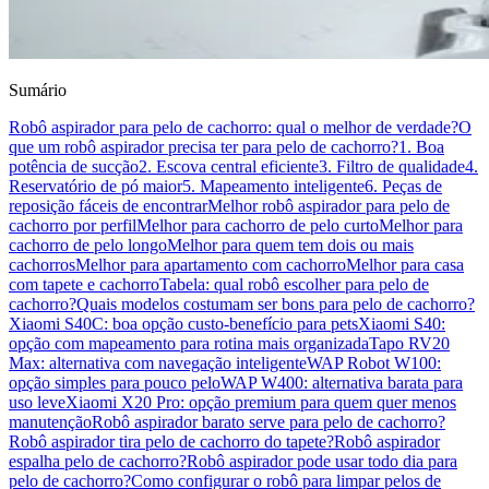
Sumário
Robô aspirador para pelo de cachorro: qual o melhor de verdade?
O
que um robô aspirador precisa ter para pelo de cachorro?
1. Boa
potência de sucção
2. Escova central eficiente
3. Filtro de qualidade
4.
Reservatório de pó maior
5. Mapeamento inteligente
6. Peças de
reposição fáceis de encontrar
Melhor robô aspirador para pelo de
cachorro por perfil
Melhor para cachorro de pelo curto
Melhor para
cachorro de pelo longo
Melhor para quem tem dois ou mais
cachorros
Melhor para apartamento com cachorro
Melhor para casa
com tapete e cachorro
Tabela: qual robô escolher para pelo de
cachorro?
Quais modelos costumam ser bons para pelo de cachorro?
Xiaomi S40C: boa opção custo-benefício para pets
Xiaomi S40:
opção com mapeamento para rotina mais organizada
Tapo RV20
Max: alternativa com navegação inteligente
WAP Robot W100:
opção simples para pouco pelo
WAP W400: alternativa barata para
uso leve
Xiaomi X20 Pro: opção premium para quem quer menos
manutenção
Robô aspirador barato serve para pelo de cachorro?
Robô aspirador tira pelo de cachorro do tapete?
Robô aspirador
espalha pelo de cachorro?
Robô aspirador pode usar todo dia para
pelo de cachorro?
Como configurar o robô para limpar pelos de