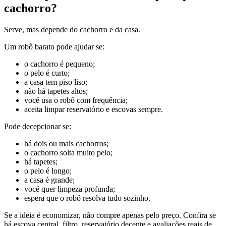
cachorro?
Serve, mas depende do cachorro e da casa.
Um robô barato pode ajudar se:
o cachorro é pequeno;
o pelo é curto;
a casa tem piso liso;
não há tapetes altos;
você usa o robô com frequência;
aceita limpar reservatório e escovas sempre.
Pode decepcionar se:
há dois ou mais cachorros;
o cachorro solta muito pelo;
há tapetes;
o pelo é longo;
a casa é grande;
você quer limpeza profunda;
espera que o robô resolva tudo sozinho.
Se a ideia é economizar, não compre apenas pelo preço. Confira se
há escova central, filtro, reservatório decente e avaliações reais de