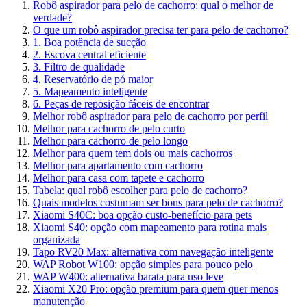
Robô aspirador para pelo de cachorro: qual o melhor de
verdade?
O que um robô aspirador precisa ter para pelo de cachorro?
1. Boa potência de sucção
2. Escova central eficiente
3. Filtro de qualidade
4. Reservatório de pó maior
5. Mapeamento inteligente
6. Peças de reposição fáceis de encontrar
Melhor robô aspirador para pelo de cachorro por perfil
Melhor para cachorro de pelo curto
Melhor para cachorro de pelo longo
Melhor para quem tem dois ou mais cachorros
Melhor para apartamento com cachorro
Melhor para casa com tapete e cachorro
Tabela: qual robô escolher para pelo de cachorro?
Quais modelos costumam ser bons para pelo de cachorro?
Xiaomi S40C: boa opção custo-benefício para pets
Xiaomi S40: opção com mapeamento para rotina mais
organizada
Tapo RV20 Max: alternativa com navegação inteligente
WAP Robot W100: opção simples para pouco pelo
WAP W400: alternativa barata para uso leve
Xiaomi X20 Pro: opção premium para quem quer menos
manutenção