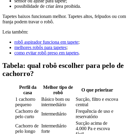
sensor ou ajuste para tapete;
possibilidade de criar área proibida.
Tapetes baixos funcionam melhor. Tapetes altos, felpudos ou com
franja podem travar o robô.
Leia também:
robô aspirador funciona em tapete
;
melhores robôs para tapetes
;
como evitar robô preso em tapetes
.
Tabela: qual robô escolher para pelo de
cachorro?
Perfil da
Melhor tipo de
O que priorizar
casa
robô
1 cachorro
Básico bom ou
Sucção, filtro e escova
pequeno
intermediário
central
Cachorro de
Frequência de uso e
Intermediário
pelo curto
reservatório
Sucção acima de
Cachorro de
Intermediário
4.000 Pa e escova
pelo longo
forte
fácil