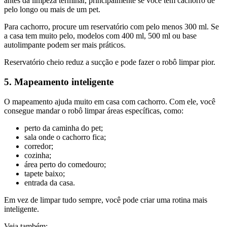
antes da limpeza terminar, principalmente se você tem cachorro de
pelo longo ou mais de um pet.
Para cachorro, procure um reservatório com pelo menos 300 ml. Se
a casa tem muito pelo, modelos com 400 ml, 500 ml ou base
autolimpante podem ser mais práticos.
Reservatório cheio reduz a sucção e pode fazer o robô limpar pior.
5. Mapeamento inteligente
O mapeamento ajuda muito em casa com cachorro. Com ele, você
consegue mandar o robô limpar áreas específicas, como:
perto da caminha do pet;
sala onde o cachorro fica;
corredor;
cozinha;
área perto do comedouro;
tapete baixo;
entrada da casa.
Em vez de limpar tudo sempre, você pode criar uma rotina mais
inteligente.
Veja também: