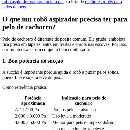
robô aspirador para quem tem pet
e a lista de
melhores robôs para
pelos de pets
.
O que um robô aspirador precisa ter para
pelo de cachorro?
Pelo de cachorro é diferente de poeira comum. Ele gruda, embolota,
fica preso em tapetes, entra em frestas e enrola nas escovas. Por isso,
o robô precisa ter um conjunto bem equilibrado.
1. Boa potência de sucção
A sucção é importante porque ajuda o robô a puxar pelos soltos,
poeira fina e sujeira leve do piso.
Como referência prática:
Potência
Indicação para pelo de
aproximada
cachorro
Até 1.500 Pa
Poucos pelos e piso liso
2.000 a 3.000 Pa
Uso leve a moderado
4.000 a 5.000 Pa
Melhor para pets e limpeza diária
Uso mais exigente, tapetes e