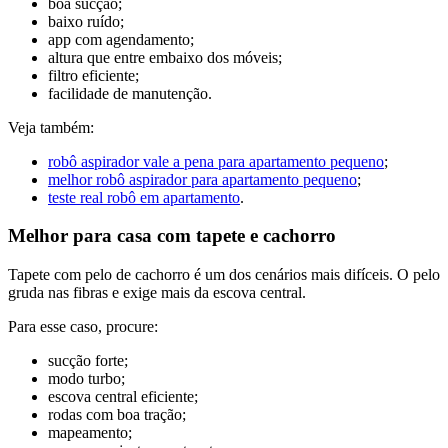
boa sucção;
baixo ruído;
app com agendamento;
altura que entre embaixo dos móveis;
filtro eficiente;
facilidade de manutenção.
Veja também:
robô aspirador vale a pena para apartamento pequeno
;
melhor robô aspirador para apartamento pequeno
;
teste real robô em apartamento
.
Melhor para casa com tapete e cachorro
Tapete com pelo de cachorro é um dos cenários mais difíceis. O pelo
gruda nas fibras e exige mais da escova central.
Para esse caso, procure:
sucção forte;
modo turbo;
escova central eficiente;
rodas com boa tração;
mapeamento;