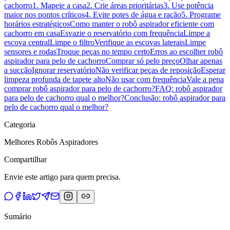
cachorro
1. Mapeie a casa
2. Crie áreas prioritárias
3. Use potência
maior nos pontos críticos
4. Evite potes de água e ração
5. Programe
horários estratégicos
Como manter o robô aspirador eficiente com
cachorro em casa
Esvazie o reservatório com frequência
Limpe a
escova central
Limpe o filtro
Verifique as escovas laterais
Limpe
sensores e rodas
Troque peças no tempo certo
Erros ao escolher robô
aspirador para pelo de cachorro
Comprar só pelo preço
Olhar apenas
a sucção
Ignorar reservatório
Não verificar peças de reposição
Esperar
limpeza profunda de tapete alto
Não usar com frequência
Vale a pena
comprar robô aspirador para pelo de cachorro?
FAQ: robô aspirador
para pelo de cachorro qual o melhor?
Conclusão: robô aspirador para
pelo de cachorro qual o melhor?
Categoria
Melhores Robôs Aspiradores
Compartilhar
Envie este artigo para quem precisa.
Sumário