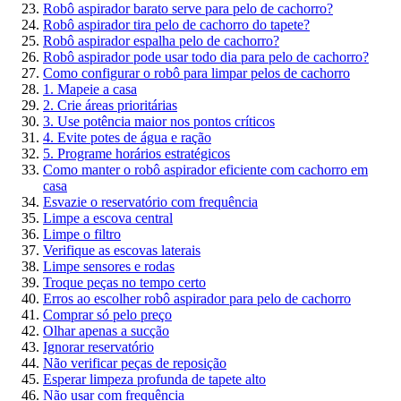
Robô aspirador barato serve para pelo de cachorro?
Robô aspirador tira pelo de cachorro do tapete?
Robô aspirador espalha pelo de cachorro?
Robô aspirador pode usar todo dia para pelo de cachorro?
Como configurar o robô para limpar pelos de cachorro
1. Mapeie a casa
2. Crie áreas prioritárias
3. Use potência maior nos pontos críticos
4. Evite potes de água e ração
5. Programe horários estratégicos
Como manter o robô aspirador eficiente com cachorro em
casa
Esvazie o reservatório com frequência
Limpe a escova central
Limpe o filtro
Verifique as escovas laterais
Limpe sensores e rodas
Troque peças no tempo certo
Erros ao escolher robô aspirador para pelo de cachorro
Comprar só pelo preço
Olhar apenas a sucção
Ignorar reservatório
Não verificar peças de reposição
Esperar limpeza profunda de tapete alto
Não usar com frequência