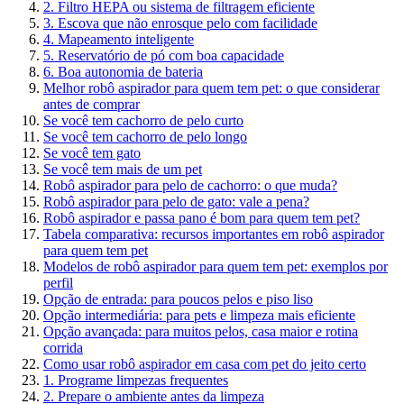
2. Filtro HEPA ou sistema de filtragem eficiente
3. Escova que não enrosque pelo com facilidade
4. Mapeamento inteligente
5. Reservatório de pó com boa capacidade
6. Boa autonomia de bateria
Melhor robô aspirador para quem tem pet: o que considerar
antes de comprar
Se você tem cachorro de pelo curto
Se você tem cachorro de pelo longo
Se você tem gato
Se você tem mais de um pet
Robô aspirador para pelo de cachorro: o que muda?
Robô aspirador para pelo de gato: vale a pena?
Robô aspirador e passa pano é bom para quem tem pet?
Tabela comparativa: recursos importantes em robô aspirador
para quem tem pet
Modelos de robô aspirador para quem tem pet: exemplos por
perfil
Opção de entrada: para poucos pelos e piso liso
Opção intermediária: para pets e limpeza mais eficiente
Opção avançada: para muitos pelos, casa maior e rotina
corrida
Como usar robô aspirador em casa com pet do jeito certo
1. Programe limpezas frequentes
2. Prepare o ambiente antes da limpeza