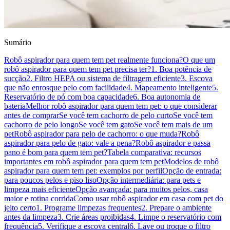
Sumário
Robô aspirador para quem tem pet realmente funciona?
O que um
robô aspirador para quem tem pet precisa ter?
1. Boa potência de
sucção
2. Filtro HEPA ou sistema de filtragem eficiente
3. Escova
que não enrosque pelo com facilidade
4. Mapeamento inteligente
5.
Reservatório de pó com boa capacidade
6. Boa autonomia de
bateria
Melhor robô aspirador para quem tem pet: o que considerar
antes de comprar
Se você tem cachorro de pelo curto
Se você tem
cachorro de pelo longo
Se você tem gato
Se você tem mais de um
pet
Robô aspirador para pelo de cachorro: o que muda?
Robô
aspirador para pelo de gato: vale a pena?
Robô aspirador e passa
pano é bom para quem tem pet?
Tabela comparativa: recursos
importantes em robô aspirador para quem tem pet
Modelos de robô
aspirador para quem tem pet: exemplos por perfil
Opção de entrada:
para poucos pelos e piso liso
Opção intermediária: para pets e
limpeza mais eficiente
Opção avançada: para muitos pelos, casa
maior e rotina corrida
Como usar robô aspirador em casa com pet do
jeito certo
1. Programe limpezas frequentes
2. Prepare o ambiente
antes da limpeza
3. Crie áreas proibidas
4. Limpe o reservatório com
frequência
5. Verifique a escova central
6. Lave ou troque o filtro