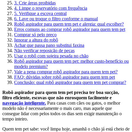
3. Crie áreas proibidas
4. Limpe o reservatório com frequência
5. Verifique a escova central
6. Lave ou troque o filtro conforme o manual
Robô aspirador para quem tem pet e alergia: qual escolher?
Erros comuns ao comprar robô aspirador para quem tem pet
Comprar só pelo preço
Ignorar a altura do robô
Achar que passa pano substitui faxina
Não verificar reposição de peças
Usar o robô com sujeira pesada no chão
Robô aspirador para quem tem pet: melhor custo-benefício ou
modelo premium?
Vale a pena comprar robô aspirador para quem tem pet?
FAQ: dúvidas sobre robô aspirador para quem tem pet
Conclusão: qual robô aspirador para quem tem pet comprar?
Robô aspirador para quem tem pet precisa ter boa sucção,
filtro eficiente, escovas que não enrosquem facilmente e
navegação inteligente.
Para casas com cães ou gatos, o melhor
modelo não é necessariamente o mais caro, mas aquele que
consegue lidar com pelos todos os dias sem exigir manutenção o
tempo inteiro.
Quem tem pet sabe: você limpa hoje, amanhã o chão já está cheio de