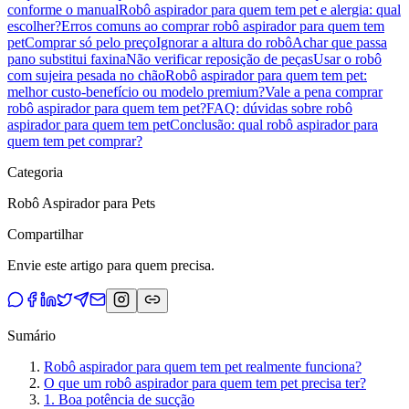
conforme o manual
Robô aspirador para quem tem pet e alergia: qual
escolher?
Erros comuns ao comprar robô aspirador para quem tem
pet
Comprar só pelo preço
Ignorar a altura do robô
Achar que passa
pano substitui faxina
Não verificar reposição de peças
Usar o robô
com sujeira pesada no chão
Robô aspirador para quem tem pet:
melhor custo-benefício ou modelo premium?
Vale a pena comprar
robô aspirador para quem tem pet?
FAQ: dúvidas sobre robô
aspirador para quem tem pet
Conclusão: qual robô aspirador para
quem tem pet comprar?
Categoria
Robô Aspirador para Pets
Compartilhar
Envie este artigo para quem precisa.
Sumário
Robô aspirador para quem tem pet realmente funciona?
O que um robô aspirador para quem tem pet precisa ter?
1. Boa potência de sucção