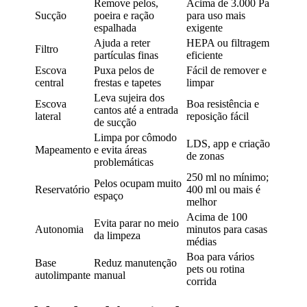
Remove pelos,
Acima de 3.000 Pa
Sucção
poeira e ração
para uso mais
espalhada
exigente
Ajuda a reter
HEPA ou filtragem
Filtro
partículas finas
eficiente
Escova
Puxa pelos de
Fácil de remover e
central
frestas e tapetes
limpar
Leva sujeira dos
Escova
Boa resistência e
cantos até a entrada
lateral
reposição fácil
de sucção
Limpa por cômodo
LDS, app e criação
Mapeamento
e evita áreas
de zonas
problemáticas
250 ml no mínimo;
Pelos ocupam muito
Reservatório
400 ml ou mais é
espaço
melhor
Acima de 100
Evita parar no meio
Autonomia
minutos para casas
da limpeza
médias
Boa para vários
Base
Reduz manutenção
pets ou rotina
autolimpante
manual
corrida