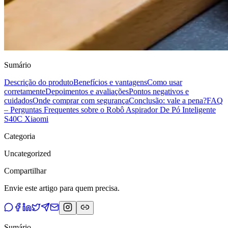
Sumário
Descrição do produto
Benefícios e vantagens
Como usar
corretamente
Depoimentos e avaliações
Pontos negativos e
cuidados
Onde comprar com segurança
Conclusão: vale a pena?
FAQ
– Perguntas Frequentes sobre o Robô Aspirador De Pó Inteligente
S40C Xiaomi
Categoria
Uncategorized
Compartilhar
Envie este artigo para quem precisa.
Sumário