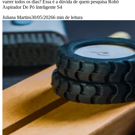
varrer todos os dias? Essa é a dúvida de quem pesquisa Robô
Aspirador De Pó Inteligente S4
Juliana Martins
30/05/2026
6 min
de leitura