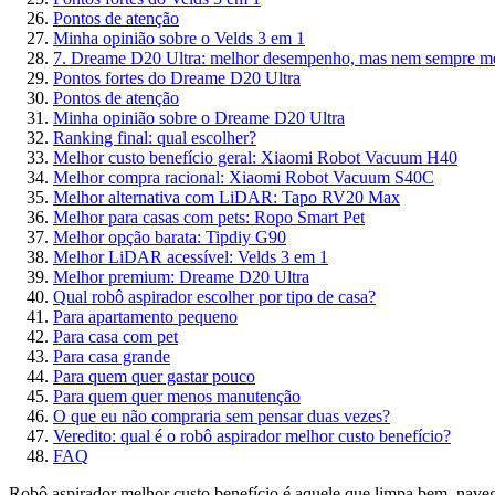
Pontos de atenção
Minha opinião sobre o Velds 3 em 1
7. Dreame D20 Ultra: melhor desempenho, mas nem sempre mel
Pontos fortes do Dreame D20 Ultra
Pontos de atenção
Minha opinião sobre o Dreame D20 Ultra
Ranking final: qual escolher?
Melhor custo benefício geral: Xiaomi Robot Vacuum H40
Melhor compra racional: Xiaomi Robot Vacuum S40C
Melhor alternativa com LiDAR: Tapo RV20 Max
Melhor para casas com pets: Ropo Smart Pet
Melhor opção barata: Tipdiy G90
Melhor LiDAR acessível: Velds 3 em 1
Melhor premium: Dreame D20 Ultra
Qual robô aspirador escolher por tipo de casa?
Para apartamento pequeno
Para casa com pet
Para casa grande
Para quem quer gastar pouco
Para quem quer menos manutenção
O que eu não compraria sem pensar duas vezes?
Veredito: qual é o robô aspirador melhor custo benefício?
FAQ
Robô aspirador melhor custo benefício é aquele que limpa bem, navega