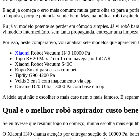
E aqui já começa o erro mais comum: muita gente olha só para a po
o impulso, porque potência vende bem. Mas, na prática, robô aspirado
Eu já vi modelo potente se perder em cômodo simples. Já vi robô bara
vi modelo intermediário, sem tanta propaganda, entregar uma limpeza
Por isso, neste comparativo, vou analisar sete modelos que aparecem 
Xiaomi
Robot Vacuum H40 10000 Pa
Tapo RV20 Max 2 em 1 com navegação LiDAR
Xiaomi Robot Vacuum S40C
Ropo Smart para casas com pet
Tipdiy G90 4200 Pa
Velds 3 em 1 com mapeamento via app
Dreame D20 Ultra 13000 Pa com base e mop
A ideia aqui não é escolher o mais caro nem o mais famoso. É separar
Qual é o melhor robô aspirador custo benef
Se eu tivesse que resumir logo no começo, minha escolha mais equi
O Xiaomi H40 chama atenção por entregar sucção de 10000 Pa, bateria