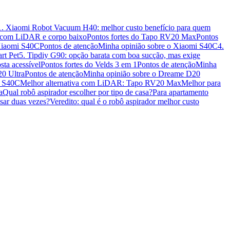
1. Xiaomi Robot Vacuum H40: melhor custo benefício para quem
o com LiDAR e corpo baixo
Pontos fortes do Tapo RV20 Max
Pontos
 Xiaomi S40C
Pontos de atenção
Minha opinião sobre o Xiaomi S40C
4.
rt Pet
5. Tipdiy G90: opção barata com boa sucção, mas exige
ta acessível
Pontos fortes do Velds 3 em 1
Pontos de atenção
Minha
20 Ultra
Pontos de atenção
Minha opinião sobre o Dreame D20
m S40C
Melhor alternativa com LiDAR: Tapo RV20 Max
Melhor para
a
Qual robô aspirador escolher por tipo de casa?
Para apartamento
sar duas vezes?
Veredito: qual é o robô aspirador melhor custo