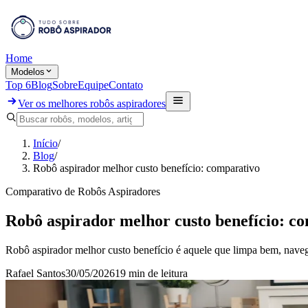
Home
Modelos
Top 6
Blog
Sobre
Equipe
Contato
Ver os melhores robôs aspiradores
Início
/
Blog
/
Robô aspirador melhor custo benefício: comparativo
Comparativo de Robôs Aspiradores
Robô aspirador melhor custo benefício: c
Robô aspirador melhor custo benefício é aquele que limpa bem, navega
Rafael Santos
30/05/2026
19 min
de leitura