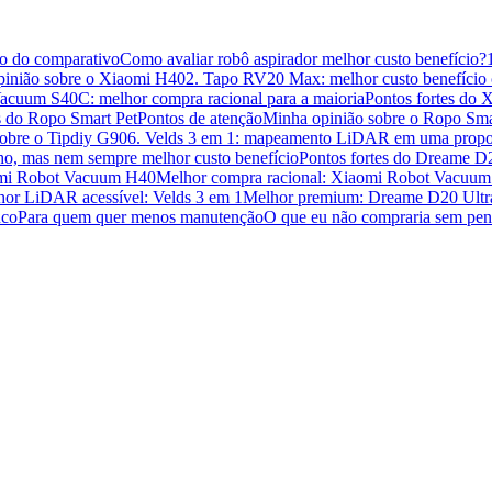
o do comparativo
Como avaliar robô aspirador melhor custo benefício?
pinião sobre o Xiaomi H40
2. Tapo RV20 Max: melhor custo benefíci
acuum S40C: melhor compra racional para a maioria
Pontos fortes do
s do Ropo Smart Pet
Pontos de atenção
Minha opinião sobre o Ropo Sma
obre o Tipdiy G90
6. Velds 3 em 1: mapeamento LiDAR em uma propos
o, mas nem sempre melhor custo benefício
Pontos fortes do Dreame D
aomi Robot Vacuum H40
Melhor compra racional: Xiaomi Robot Vacuu
or LiDAR acessível: Velds 3 em 1
Melhor premium: Dreame D20 Ultr
uco
Para quem quer menos manutenção
O que eu não compraria sem pen