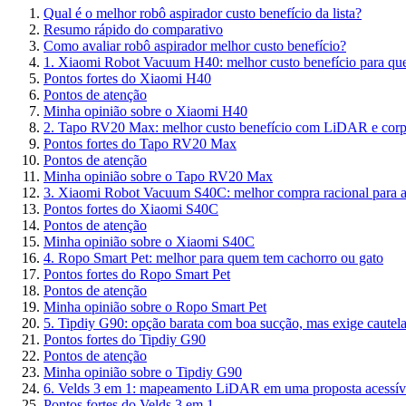
Qual é o melhor robô aspirador custo benefício da lista?
Resumo rápido do comparativo
Como avaliar robô aspirador melhor custo benefício?
1. Xiaomi Robot Vacuum H40: melhor custo benefício para qu
Pontos fortes do Xiaomi H40
Pontos de atenção
Minha opinião sobre o Xiaomi H40
2. Tapo RV20 Max: melhor custo benefício com LiDAR e corp
Pontos fortes do Tapo RV20 Max
Pontos de atenção
Minha opinião sobre o Tapo RV20 Max
3. Xiaomi Robot Vacuum S40C: melhor compra racional para a
Pontos fortes do Xiaomi S40C
Pontos de atenção
Minha opinião sobre o Xiaomi S40C
4. Ropo Smart Pet: melhor para quem tem cachorro ou gato
Pontos fortes do Ropo Smart Pet
Pontos de atenção
Minha opinião sobre o Ropo Smart Pet
5. Tipdiy G90: opção barata com boa sucção, mas exige cautel
Pontos fortes do Tipdiy G90
Pontos de atenção
Minha opinião sobre o Tipdiy G90
6. Velds 3 em 1: mapeamento LiDAR em uma proposta acessív
Pontos fortes do Velds 3 em 1