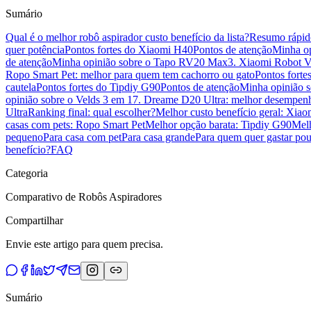
Sumário
Qual é o melhor robô aspirador custo benefício da lista?
Resumo rápid
quer potência
Pontos fortes do Xiaomi H40
Pontos de atenção
Minha o
de atenção
Minha opinião sobre o Tapo RV20 Max
3. Xiaomi Robot V
Ropo Smart Pet: melhor para quem tem cachorro ou gato
Pontos forte
cautela
Pontos fortes do Tipdiy G90
Pontos de atenção
Minha opinião s
opinião sobre o Velds 3 em 1
7. Dreame D20 Ultra: melhor desempenh
Ultra
Ranking final: qual escolher?
Melhor custo benefício geral: Xi
casas com pets: Ropo Smart Pet
Melhor opção barata: Tipdiy G90
Melh
pequeno
Para casa com pet
Para casa grande
Para quem quer gastar po
benefício?
FAQ
Categoria
Comparativo de Robôs Aspiradores
Compartilhar
Envie este artigo para quem precisa.
Sumário