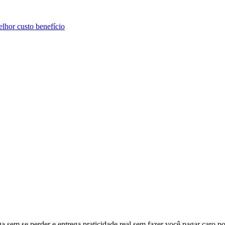
hor custo benefício
 sem se perder e entrega praticidade real sem fazer você pagar caro po