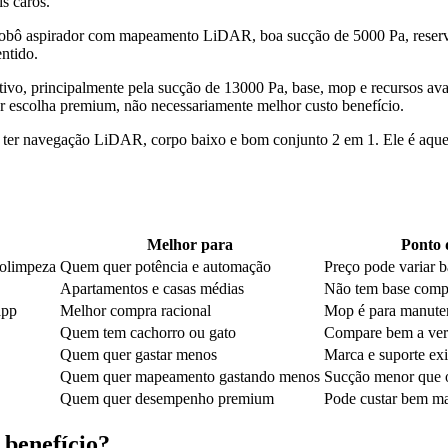
s caros.
obô aspirador com mapeamento LiDAR, boa sucção de 5000 Pa, reserva
ntido.
o, principalmente pela sucção de 13000 Pa, base, mop e recursos avan
or escolha premium, não necessariamente melhor custo benefício.
 ter navegação LiDAR, corpo baixo e bom conjunto 2 em 1. Ele é aqu
Melhor para
Ponto 
tolimpeza
Quem quer potência e automação
Preço pode variar b
Apartamentos e casas médias
Não tem base comp
app
Melhor compra racional
Mop é para manute
Quem tem cachorro ou gato
Compare bem a ver
Quem quer gastar menos
Marca e suporte ex
Quem quer mapeamento gastando menos
Sucção menor que os
Quem quer desempenho premium
Pode custar bem ma
 benefício?