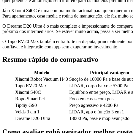
quer potência e automação sem ir direto para os modelos premium mai
Já o Xiaomi S40C é uma compra muito racional para quem quer um r
Para apartamento, casa média e rotina de manutenção, ele faz muito se
O Dreame D20 Ultra é o mais completo e impressionante do comparativ
próximo dos intermediários. Se estiver muito acima, passa a ser melh
O Tapo RV20 Max também entra forte na disputa, principalmente por
confiável e integração com app sem exagerar no investimento.
Resumo rápido do comparativo
Modelo
Principal vantagem
Xiaomi Robot Vacuum H40
Sucção de 10000 Pa e base de au
Tapo RV20 Max
LiDAR, corpo baixo e 5300 Pa
Xiaomi S40C
Equilíbrio entre preço, LiDAR e 
Ropo Smart Pet
Foco em casas com pets
Tipdiy G90
Preço agressivo e 4200 Pa
Velds 3 em 1
LiDAR, app e função 3 em 1
Dreame D20 Ultra
13000 Pa, base e mop avançado
Como avaliar robô aspirador melhor custo