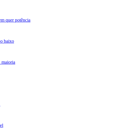
em quer potência
o baixo
 maioria
a
el