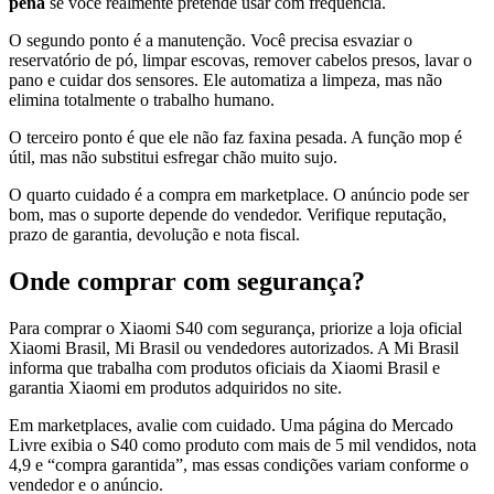
pena
se você realmente pretende usar com frequência.
O segundo ponto é a manutenção. Você precisa esvaziar o
reservatório de pó, limpar escovas, remover cabelos presos, lavar o
pano e cuidar dos sensores. Ele automatiza a limpeza, mas não
elimina totalmente o trabalho humano.
O terceiro ponto é que ele não faz faxina pesada. A função mop é
útil, mas não substitui esfregar chão muito sujo.
O quarto cuidado é a compra em marketplace. O anúncio pode ser
bom, mas o suporte depende do vendedor. Verifique reputação,
prazo de garantia, devolução e nota fiscal.
Onde comprar com segurança?
Para comprar o Xiaomi S40 com segurança, priorize a loja oficial
Xiaomi Brasil, Mi Brasil ou vendedores autorizados. A Mi Brasil
informa que trabalha com produtos oficiais da Xiaomi Brasil e
garantia Xiaomi em produtos adquiridos no site.
Em marketplaces, avalie com cuidado. Uma página do Mercado
Livre exibia o S40 como produto com mais de 5 mil vendidos, nota
4,9 e “compra garantida”, mas essas condições variam conforme o
vendedor e o anúncio.