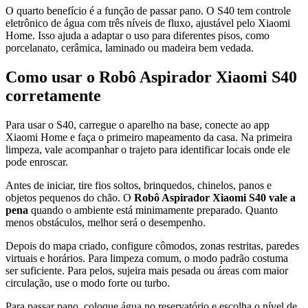
O quarto benefício é a função de passar pano. O S40 tem controle
eletrônico de água com três níveis de fluxo, ajustável pelo Xiaomi
Home. Isso ajuda a adaptar o uso para diferentes pisos, como
porcelanato, cerâmica, laminado ou madeira bem vedada.
Como usar o Robô Aspirador Xiaomi S40
corretamente
Para usar o S40, carregue o aparelho na base, conecte ao app
Xiaomi Home e faça o primeiro mapeamento da casa. Na primeira
limpeza, vale acompanhar o trajeto para identificar locais onde ele
pode enroscar.
Antes de iniciar, tire fios soltos, brinquedos, chinelos, panos e
objetos pequenos do chão. O
Robô Aspirador Xiaomi S40 vale a
pena
quando o ambiente está minimamente preparado. Quanto
menos obstáculos, melhor será o desempenho.
Depois do mapa criado, configure cômodos, zonas restritas, paredes
virtuais e horários. Para limpeza comum, o modo padrão costuma
ser suficiente. Para pelos, sujeira mais pesada ou áreas com maior
circulação, use o modo forte ou turbo.
Para passar pano, coloque água no reservatório e escolha o nível de