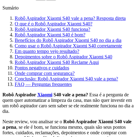
Sumário
Robô Aspirador Xiaomi S40 vale a pena? Resposta direta
O que é o Robô Aspirador Xiaomi S40?
Robô Aspirador Xiaomi S40 funciona?
Robô Aspirador Xiaomi S40 é bom?
Benefícios do Robô Aspirador Xiaomi S40 no dia a dia
Como usar o Robô Aspirador Xiaomi S40 corretamente
Em quanto tempo vejo resultado?
Depoimentos sobre o Robô Aspirador Xiaomi S40
Robô Aspirador Xiaomi S40 Reclame Aqui
Pontos negativos e cuidados
Onde comprar com segurança?
Conclusão: Robô Aspirador Xiaomi S40 vale a pena?
FAQ — Perguntas frequentes
Robô Aspirador
Xiaomi
S40 vale a pena?
Essa é a pergunta de
quem quer automatizar a limpeza da casa, mas não quer investir em
um robô aspirador caro sem saber se ele realmente funciona no dia a
dia.
Neste review, vou analisar se o
Robô Aspirador Xiaomi S40 vale
a pena
, se ele é bom, se funciona mesmo, quais são seus pontos
fortes, cuidados, reclamações, depoimentos e onde comprar com