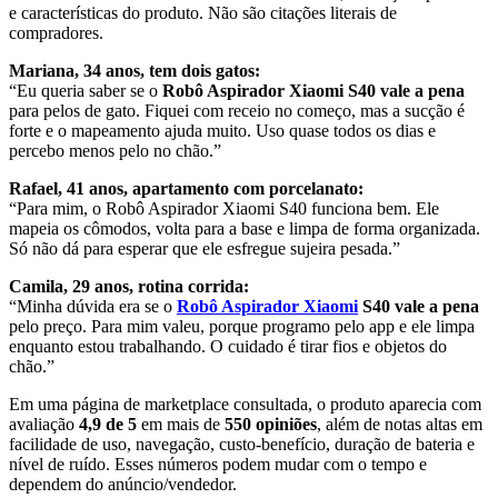
e características do produto. Não são citações literais de
compradores.
Mariana, 34 anos, tem dois gatos:
“Eu queria saber se o
Robô Aspirador Xiaomi S40 vale a pena
para pelos de gato. Fiquei com receio no começo, mas a sucção é
forte e o mapeamento ajuda muito. Uso quase todos os dias e
percebo menos pelo no chão.”
Rafael, 41 anos, apartamento com porcelanato:
“Para mim, o Robô Aspirador Xiaomi S40 funciona bem. Ele
mapeia os cômodos, volta para a base e limpa de forma organizada.
Só não dá para esperar que ele esfregue sujeira pesada.”
Camila, 29 anos, rotina corrida:
“Minha dúvida era se o
Robô Aspirador Xiaomi
S40 vale a pena
pelo preço. Para mim valeu, porque programo pelo app e ele limpa
enquanto estou trabalhando. O cuidado é tirar fios e objetos do
chão.”
Em uma página de marketplace consultada, o produto aparecia com
avaliação
4,9 de 5
em mais de
550 opiniões
, além de notas altas em
facilidade de uso, navegação, custo-benefício, duração de bateria e
nível de ruído. Esses números podem mudar com o tempo e
dependem do anúncio/vendedor.