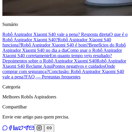
Sumário
Robô Aspirador Xiaomi S40 vale a pena? Resposta direta
O que é o
Robô Aspirador Xiaomi S40?
Robô Aspirador Xiaomi S40
funciona?
Robô Aspirador Xiaomi S40 é bom?
Benefícios do Robô
Aspirador Xiaomi S40 no dia a dia
Como usar o Robô Aspirador
Xiaomi S40 corretamente
Em quanto tempo vejo resultado?
Depoimentos sobre o Robô Aspirador Xiaomi S40
Robô Aspirador
Xiaomi S40 Reclame Aqui
Pontos negativos e cuidados
Onde
comprar com segurança?
Conclusão: Robô Aspirador Xiaomi S40
vale a pena?
FAQ — Perguntas frequentes
Categoria
Melhores Robôs Aspiradores
Compartilhar
Envie este artigo para quem precisa.