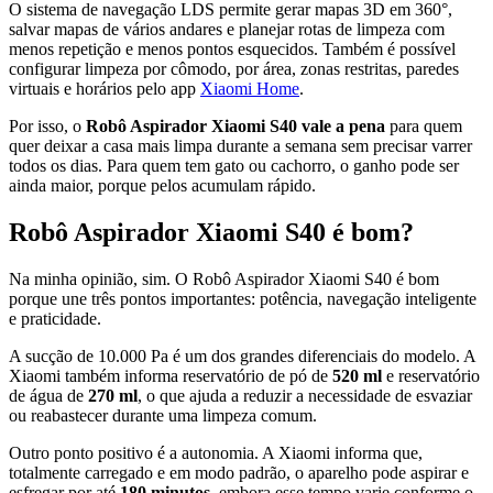
O sistema de navegação LDS permite gerar mapas 3D em 360°,
salvar mapas de vários andares e planejar rotas de limpeza com
menos repetição e menos pontos esquecidos. Também é possível
configurar limpeza por cômodo, por área, zonas restritas, paredes
virtuais e horários pelo app
Xiaomi Home
.
Por isso, o
Robô Aspirador Xiaomi S40 vale a pena
para quem
quer deixar a casa mais limpa durante a semana sem precisar varrer
todos os dias. Para quem tem gato ou cachorro, o ganho pode ser
ainda maior, porque pelos acumulam rápido.
Robô Aspirador Xiaomi S40 é bom?
Na minha opinião, sim. O Robô Aspirador Xiaomi S40 é bom
porque une três pontos importantes: potência, navegação inteligente
e praticidade.
A sucção de 10.000 Pa é um dos grandes diferenciais do modelo. A
Xiaomi também informa reservatório de pó de
520 ml
e reservatório
de água de
270 ml
, o que ajuda a reduzir a necessidade de esvaziar
ou reabastecer durante uma limpeza comum.
Outro ponto positivo é a autonomia. A Xiaomi informa que,
totalmente carregado e em modo padrão, o aparelho pode aspirar e
esfregar por até
180 minutos
, embora esse tempo varie conforme o