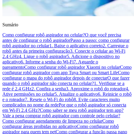
Sumário
Como configurar robô aspirador no celular?
O que você precisa
antes de configurar o robô aspirador
Passo a passo: como configurar
robô aspirador no celular
1. Baixe o aplicativo correto
2. Carregue o
robô antes da primeira configuração
3. Conecte o celular ao Wi-Fi
2.4 GHz
4. Ligue o robô aspirador
5. Adicione o dispositivo no
aplicativo
6. Informe a senha do Wi-Fi
7. Aguarde o
pareamento
Como configurar robô aspirador Xiaomi no celular
Como
configurar robô aspirador com app Tuya Smart ou Smart Life
Como
configurar o mapa do robô aspirador depois de conectar
O que fazer
quando o robô aspirador não conecta no celular?
1. Verifique se a
rede é 2.4 GHz
2. Confira a senha
3. Aproxime o robô do roteador
4.
Ative permissões no celular
5. Atualize o aplicativo
6. Reinicie o robô
e o roteador
7. Resete o Wi-Fi do robô
8. Evite caracteres muito
complicados no nome da rede
Por que o robô aspirador só conecta
em Wi-Fi 2.4 GHz?
Como saber se meu robô aspirador tem app?
Vale a pena comprar robô aspirador com controle pelo celular?
Como configurar agendamento de limpeza no celular
Como
configurar áreas proibidas no aplicativo
Como configurar robô
aspirador para quem tem pet
Como configurar a função passa pano