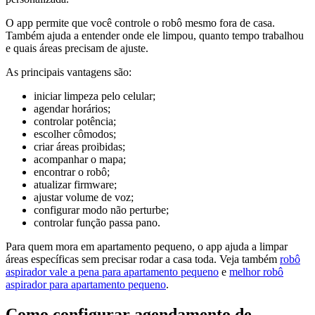
O app permite que você controle o robô mesmo fora de casa.
Também ajuda a entender onde ele limpou, quanto tempo trabalhou
e quais áreas precisam de ajuste.
As principais vantagens são:
iniciar limpeza pelo celular;
agendar horários;
controlar potência;
escolher cômodos;
criar áreas proibidas;
acompanhar o mapa;
encontrar o robô;
atualizar firmware;
ajustar volume de voz;
configurar modo não perturbe;
controlar função passa pano.
Para quem mora em apartamento pequeno, o app ajuda a limpar
áreas específicas sem precisar rodar a casa toda. Veja também
robô
aspirador vale a pena para apartamento pequeno
e
melhor robô
aspirador para apartamento pequeno
.
Como configurar agendamento de