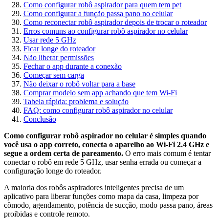
Como configurar robô aspirador para quem tem pet
Como configurar a função passa pano no celular
Como reconectar robô aspirador depois de trocar o roteador
Erros comuns ao configurar robô aspirador no celular
Usar rede 5 GHz
Ficar longe do roteador
Não liberar permissões
Fechar o app durante a conexão
Começar sem carga
Não deixar o robô voltar para a base
Comprar modelo sem app achando que tem Wi-Fi
Tabela rápida: problema e solução
FAQ: como configurar robô aspirador no celular
Conclusão
Como configurar robô aspirador no celular é simples quando
você usa o app correto, conecta o aparelho ao Wi-Fi 2.4 GHz e
segue a ordem certa de pareamento.
O erro mais comum é tentar
conectar o robô em rede 5 GHz, usar senha errada ou começar a
configuração longe do roteador.
A maioria dos robôs aspiradores inteligentes precisa de um
aplicativo para liberar funções como mapa da casa, limpeza por
cômodo, agendamento, potência de sucção, modo passa pano, áreas
proibidas e controle remoto.