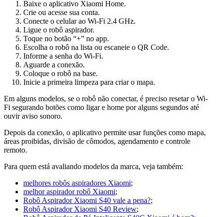
Baixe o aplicativo Xiaomi Home.
Crie ou acesse sua conta.
Conecte o celular ao Wi-Fi 2.4 GHz.
Ligue o robô aspirador.
Toque no botão “+” no app.
Escolha o robô na lista ou escaneie o QR Code.
Informe a senha do Wi-Fi.
Aguarde a conexão.
Coloque o robô na base.
Inicie a primeira limpeza para criar o mapa.
Em alguns modelos, se o robô não conectar, é preciso resetar o Wi-
Fi segurando botões como ligar e home por alguns segundos até
ouvir aviso sonoro.
Depois da conexão, o aplicativo permite usar funções como mapa,
áreas proibidas, divisão de cômodos, agendamento e controle
remoto.
Para quem está avaliando modelos da marca, veja também:
melhores robôs aspiradores Xiaomi
;
melhor aspirador robô Xiaomi
;
Robô Aspirador Xiaomi S40 vale a pena?
;
Robô Aspirador Xiaomi S40 Review
;