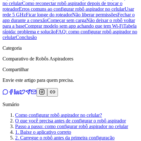
no celular
Como reconectar robô aspirador depois de trocar o
roteador
Erros comuns ao configurar robô aspirador no celular
Usar
rede 5 GHz
Ficar longe do roteador
Não liberar permissões
Fechar o
app durante a conexão
Começar sem carga
Não deixar o robô voltar
para a base
Comprar modelo sem app achando que tem Wi-Fi
Tabela
rápida: problema e solução
FAQ: como configurar robô aspirador no
celular
Conclusão
Categoria
Comparativo de Robôs Aspiradores
Compartilhar
Envie este artigo para quem precisa.
Sumário
Como configurar robô aspirador no celular?
O que você precisa antes de configurar o robô aspirador
Passo a passo: como configurar robô aspirador no celular
1. Baixe o aplicativo correto
2. Carregue o robô antes da primeira configuração