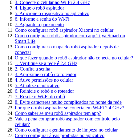
3. Conecte o celular ao Wi-Fi 2.4 GHz
4. Ligue o robô aspirador
5. Adicione o dispositivo no aplicativo
6. Informe a senha do Wi-Fi
7. Aguarde o pareamento
Como configurar robô aspirador Xiaomi no celular
Como configurar robô aspirador com app Tuya Smart ou
Smart Life
Como configurar o mapa do robô aspirador depois de
conectar
O que fazer quando o robô aspirador não conecta no celular?
1. Verifique se a rede é 2.4 GHz
2. Confira a senha
3. Aproxime o robô do roteador
4. Ative permissões no celular
5. Atualize o aplicativo
6. Reinicie o robô e o roteador
7. Resete o Wi-Fi do robô
8. Evite caracteres muito complicados no nome da rede
Por que o robô aspirador só conecta em Wi-Fi 2.4 GHz?
Como saber se meu robô aspirador tem app?
Vale a pena comprar robô aspirador com controle pelo
celular?
Como configurar agendamento de limpeza no celular
Como configurar áreas proibidas no aplicativo