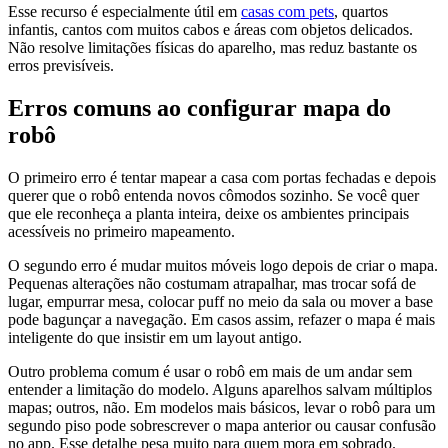
Esse recurso é especialmente útil em
casas com pets
, quartos
infantis, cantos com muitos cabos e áreas com objetos delicados.
Não resolve limitações físicas do aparelho, mas reduz bastante os
erros previsíveis.
Erros comuns ao configurar mapa do
robô
O primeiro erro é tentar mapear a casa com portas fechadas e depois
querer que o robô entenda novos cômodos sozinho. Se você quer
que ele reconheça a planta inteira, deixe os ambientes principais
acessíveis no primeiro mapeamento.
O segundo erro é mudar muitos móveis logo depois de criar o mapa.
Pequenas alterações não costumam atrapalhar, mas trocar sofá de
lugar, empurrar mesa, colocar puff no meio da sala ou mover a base
pode bagunçar a navegação. Em casos assim, refazer o mapa é mais
inteligente do que insistir em um layout antigo.
Outro problema comum é usar o robô em mais de um andar sem
entender a limitação do modelo. Alguns aparelhos salvam múltiplos
mapas; outros, não. Em modelos mais básicos, levar o robô para um
segundo piso pode sobrescrever o mapa anterior ou causar confusão
no app. Esse detalhe pesa muito para quem mora em sobrado.