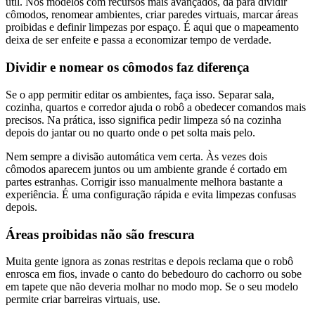
útil. Nos modelos com recursos mais avançados, dá para dividir
cômodos, renomear ambientes, criar paredes virtuais, marcar áreas
proibidas e definir limpezas por espaço. É aqui que o mapeamento
deixa de ser enfeite e passa a economizar tempo de verdade.
Dividir e nomear os cômodos faz diferença
Se o app permitir editar os ambientes, faça isso. Separar sala,
cozinha, quartos e corredor ajuda o robô a obedecer comandos mais
precisos. Na prática, isso significa pedir limpeza só na cozinha
depois do jantar ou no quarto onde o pet solta mais pelo.
Nem sempre a divisão automática vem certa. Às vezes dois
cômodos aparecem juntos ou um ambiente grande é cortado em
partes estranhas. Corrigir isso manualmente melhora bastante a
experiência. É uma configuração rápida e evita limpezas confusas
depois.
Áreas proibidas não são frescura
Muita gente ignora as zonas restritas e depois reclama que o robô
enrosca em fios, invade o canto do bebedouro do cachorro ou sobe
em tapete que não deveria molhar no modo mop. Se o seu modelo
permite criar barreiras virtuais, use.