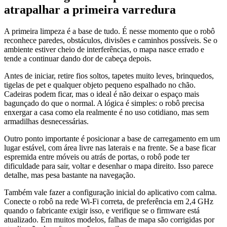
atrapalhar a primeira varredura
A primeira limpeza é a base de tudo. É nesse momento que o robô
reconhece paredes, obstáculos, divisões e caminhos possíveis. Se o
ambiente estiver cheio de interferências, o mapa nasce errado e
tende a continuar dando dor de cabeça depois.
Antes de iniciar, retire fios soltos, tapetes muito leves, brinquedos,
tigelas de pet e qualquer objeto pequeno espalhado no chão.
Cadeiras podem ficar, mas o ideal é não deixar o espaço mais
bagunçado do que o normal. A lógica é simples: o robô precisa
enxergar a casa como ela realmente é no uso cotidiano, mas sem
armadilhas desnecessárias.
Outro ponto importante é posicionar a base de carregamento em um
lugar estável, com área livre nas laterais e na frente. Se a base ficar
espremida entre móveis ou atrás de portas, o robô pode ter
dificuldade para sair, voltar e desenhar o mapa direito. Isso parece
detalhe, mas pesa bastante na navegação.
Também vale fazer a configuração inicial do aplicativo com calma.
Conecte o robô na rede Wi-Fi correta, de preferência em 2,4 GHz
quando o fabricante exigir isso, e verifique se o firmware está
atualizado. Em muitos modelos, falhas de mapa são corrigidas por