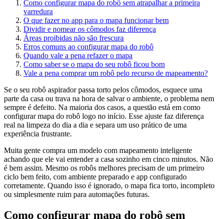
Como configurar mapa do robô sem atrapalhar a primeira
varredura
O que fazer no app para o mapa funcionar bem
Dividir e nomear os cômodos faz diferença
Áreas proibidas não são frescura
Erros comuns ao configurar mapa do robô
Quando vale a pena refazer o mapa
Como saber se o mapa do seu robô ficou bom
Vale a pena comprar um robô pelo recurso de mapeamento?
Se o seu robô aspirador passa torto pelos cômodos, esquece uma
parte da casa ou trava na hora de salvar o ambiente, o problema nem
sempre é defeito. Na maioria dos casos, a questão está em como
configurar mapa do robô logo no início. Esse ajuste faz diferença
real na limpeza do dia a dia e separa um uso prático de uma
experiência frustrante.
Muita gente compra um modelo com mapeamento inteligente
achando que ele vai entender a casa sozinho em cinco minutos. Não
é bem assim. Mesmo os robôs melhores precisam de um primeiro
ciclo bem feito, com ambiente preparado e app configurado
corretamente. Quando isso é ignorado, o mapa fica torto, incompleto
ou simplesmente ruim para automações futuras.
Como configurar mapa do robô sem