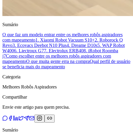
Sumário
O que faz um modelo entrar entre os melhores robôs aspiradores
com mapeamento
1. Xiaomi Robot Vacuum S10+
2. Roborock Q
Revo
3. Ecovacs Deebot N10 Plus
4. Dreame D10s
5. WAP Robot
W400
6. Liectroux G7
7. Electrolux ERB40
8. iRobot Roomba
j7
Como escolher entre os melhores robôs aspiradores com
mapeamento
O que muita gente erra na compra
Qual perfil de usuário
se beneficia mais do mapeamento
Categoria
Melhores Robôs Aspiradores
Compartilhar
Envie este artigo para quem precisa.
Sumário