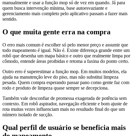
manualmente e usar a função mop só de vez em quando. Já para
quem busca intervenção mínima, base autoesvaziante e
gerenciamento mais completo pelo aplicativo passam a fazer mais
sentido.
O que muita gente erra na compra
O erro mais comum é escolher só pelo menor preço e assumir que
todo mapeamento é igual. Não é. Existe diferença grande entre um
robô que desenha um mapa básico e outro que realmente limpa por
cômodo, entende áreas proibidas e retoma a faxina do ponto certo.
Outro erro é superestimar a função mop. Em muitos modelos, ela
ajuda na manutenção leve do piso, mas não substitui limpeza
pesada. Quem compra esperando passar pano como gente faz com
rodo e produto de limpeza quase sempre se decepciona.
Também vale desconfiar de promessa exagerada de potência sem
contexto. Em robô aspirador, navegação eficiente e bom ajuste de
rota muitas vezes influenciam mais no resultado final do que um
número isolado de sucção.
Qual perfil de usuário se beneficia mais
do mapeamento