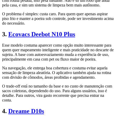
com rotina pesada, isso pesa bastante. Não é só um robô que anda
pela casa, e sim um sistema de limpeza bem mais autônomo.
O problema é simples: custa caro. Para quem quer apenas aspirar
piso frio e manter a poeira sob controle, pode ser investimento acima
do necessário.
3.
Ecovacs Deebot N10 Plus
Esse modelo costuma aparecer como opção muito interessante para
quem quer mapeamento inteligente e mais praticidade no descarte de
sujeira. A base com autoesvaziamento muda a experiência de uso,
principalmente em casa com pet ou fluxo maior de poeira.
Na navegação, ele entrega boa cobertura e costuma evitar aquela
sensação de limpeza aleatória. O aplicativo também ajuda na rotina
com divisão de cômodos, áreas proibidas e agendamento.
O trade-off está no tamanho da base e no custo de manutenção com
sacos coletoras, dependendo do uso. Para alguns usuários, isso é
detalhe. Para outros, vira gasto recorrente que precisa entrar na
conta.
4.
Dreame D10s