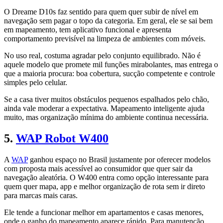
O Dreame D10s faz sentido para quem quer subir de nível em
navegação sem pagar o topo da categoria. Em geral, ele se sai bem
em mapeamento, tem aplicativo funcional e apresenta
comportamento previsível na limpeza de ambientes com móveis.
No uso real, costuma agradar pelo conjunto equilibrado. Não é
aquele modelo que promete mil funções mirabolantes, mas entrega o
que a maioria procura: boa cobertura, sucção competente e controle
simples pelo celular.
Se a casa tiver muitos obstáculos pequenos espalhados pelo chão,
ainda vale moderar a expectativa. Mapeamento inteligente ajuda
muito, mas organização mínima do ambiente continua necessária.
5.
WAP Robot W400
A
WAP
ganhou espaço no Brasil justamente por oferecer modelos
com proposta mais acessível ao consumidor que quer sair da
navegação aleatória. O W400 entra como opção interessante para
quem quer mapa, app e melhor organização de rota sem ir direto
para marcas mais caras.
Ele tende a funcionar melhor em apartamentos e casas menores,
onde o ganho do mapeamento aparece rápido. Para manutenção