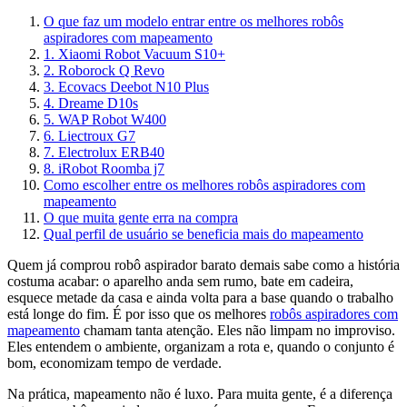
O que faz um modelo entrar entre os melhores robôs
aspiradores com mapeamento
1. Xiaomi Robot Vacuum S10+
2. Roborock Q Revo
3. Ecovacs Deebot N10 Plus
4. Dreame D10s
5. WAP Robot W400
6. Liectroux G7
7. Electrolux ERB40
8. iRobot Roomba j7
Como escolher entre os melhores robôs aspiradores com
mapeamento
O que muita gente erra na compra
Qual perfil de usuário se beneficia mais do mapeamento
Quem já comprou robô aspirador barato demais sabe como a história
costuma acabar: o aparelho anda sem rumo, bate em cadeira,
esquece metade da casa e ainda volta para a base quando o trabalho
está longe do fim. É por isso que os melhores
robôs aspiradores com
mapeamento
chamam tanta atenção. Eles não limpam no improviso.
Eles entendem o ambiente, organizam a rota e, quando o conjunto é
bom, economizam tempo de verdade.
Na prática, mapeamento não é luxo. Para muita gente, é a diferença