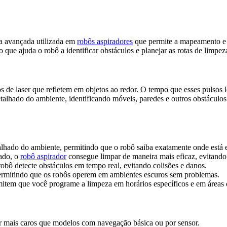
a avançada utilizada em
robôs aspiradores
que permite a mapeamento e a
 que ajuda o robô a identificar obstáculos e planejar as rotas de limpez
e laser que refletem em objetos ao redor. O tempo que esses pulsos le
etalhado do ambiente, identificando móveis, paredes e outros obstáculos
hado do ambiente, permitindo que o robô saiba exatamente onde está e
ado, o
robô aspirador
consegue limpar de maneira mais eficaz, evitando
bô detecte obstáculos em tempo real, evitando colisões e danos.
 permitindo que os robôs operem em ambientes escuros sem problemas.
m que você programe a limpeza em horários específicos e em áreas 
 mais caros que modelos com navegação básica ou por sensor.