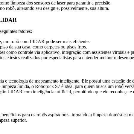
como limpeza dos sensores de laser para garantir a precisão.
 robô, alterando seu design e, possivelmente, sua altura.
 LIDAR
eguintes fatores:
e, um robô com LIDAR pode ser mais eficiente.
piso da sua casa, como carpetes ou pisos frios.
es como controle via aplicativo, integração com assistentes virtuais e
rios e testes realizados por especialistas para entender melhor o desem
cia e tecnologia de mapeamento inteligente. Ele possui uma estação de 
 limpeza úmida, o Roborock S7 é ideal para quem busca um robô versát
ão LIDAR com inteligência artificial, permitindo que ele reconheça e e
enefícios para os robôs aspiradores, tornando a limpeza doméstica mai
peza superior.