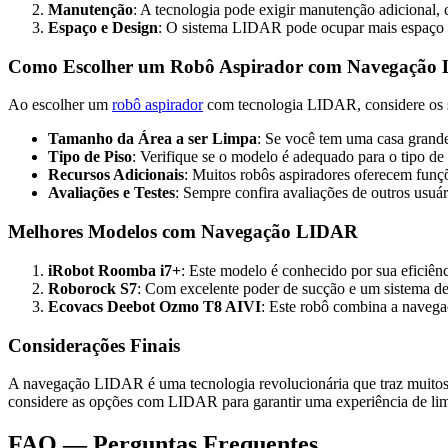
Manutenção
: A tecnologia pode exigir manutenção adicional, 
Espaço e Design
: O sistema LIDAR pode ocupar mais espaço no
Como Escolher um Robô Aspirador com Navegação
Ao escolher um
robô aspirador
com tecnologia LIDAR, considere os s
Tamanho da Área a ser Limpa
: Se você tem uma casa grand
Tipo de Piso
: Verifique se o modelo é adequado para o tipo de 
Recursos Adicionais
: Muitos robôs aspiradores oferecem funçõ
Avaliações e Testes
: Sempre confira avaliações de outros usuá
Melhores Modelos com Navegação LIDAR
iRobot Roomba i7+
: Este modelo é conhecido por sua eficiên
Roborock S7
: Com excelente poder de sucção e um sistema de
Ecovacs Deebot Ozmo T8 AIVI
: Este robô combina a navegaç
Considerações Finais
A navegação LIDAR é uma tecnologia revolucionária que traz muitos b
considere as opções com LIDAR para garantir uma experiência de lim
FAQ — Perguntas Frequentes