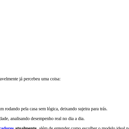
vavelmente já percebeu uma coisa:
 rodando pela casa sem lógica, deixando sujeira para trás.
ade, analisando desempenho real no dia a dia.
radores
atualmente
, além de entender como escolher o modelo ideal pa