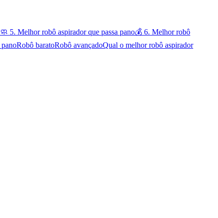
🧼 5. Melhor robô aspirador que passa pano
💰 6. Melhor robô
 pano
Robô barato
Robô avançado
Qual o melhor robô aspirador