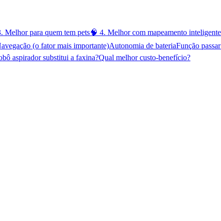
3. Melhor para quem tem pets
🧠 4. Melhor com mapeamento inteligente
avegação (o fator mais importante)
Autonomia de bateria
Função passar
bô aspirador substitui a faxina?
Qual melhor custo-benefício?