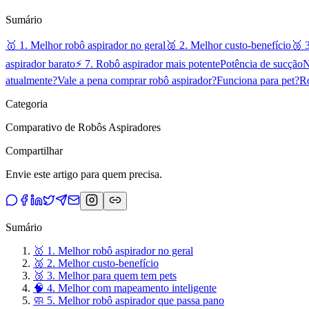
Sumário
🥇 1. Melhor robô aspirador no geral
🥈 2. Melhor custo-benefício
🥉 
aspirador barato
⚡ 7. Robô aspirador mais potente
Potência de sucção
N
atualmente?
Vale a pena comprar robô aspirador?
Funciona para pet?
Ro
Categoria
Comparativo de Robôs Aspiradores
Compartilhar
Envie este artigo para quem precisa.
Sumário
🥇 1. Melhor robô aspirador no geral
🥈 2. Melhor custo-benefício
🥉 3. Melhor para quem tem pets
🧠 4. Melhor com mapeamento inteligente
🧼 5. Melhor robô aspirador que passa pano