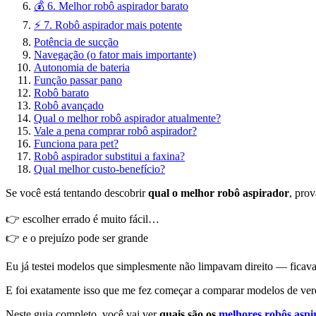
💰 6. Melhor robô aspirador barato
⚡ 7. Robô aspirador mais potente
Potência de sucção
Navegação (o fator mais importante)
Autonomia de bateria
Função passar pano
Robô barato
Robô avançado
Qual o melhor robô aspirador atualmente?
Vale a pena comprar robô aspirador?
Funciona para pet?
Robô aspirador substitui a faxina?
Qual melhor custo-benefício?
Se você está tentando descobrir
qual o melhor robô aspirador
, pro
👉 escolher errado é muito fácil…
👉 e o prejuízo pode ser grande
Eu já testei modelos que simplesmente não limpavam direito — ficavam
E foi exatamente isso que me fez começar a comparar modelos de verd
Neste guia completo, você vai ver
quais são os
melhores robôs aspi