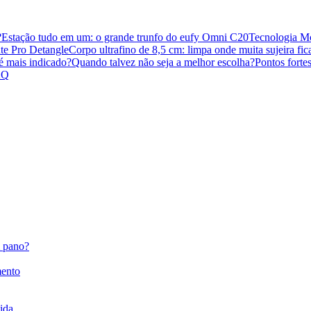
?
Estação tudo em um: o grande trunfo do eufy Omni C20
Tecnologia Mo
te Pro Detangle
Corpo ultrafino de 8,5 cm: limpa onde muita sujeira fi
 mais indicado?
Quando talvez não seja a melhor escolha?
Pontos fort
AQ
m pano?
mento
ida