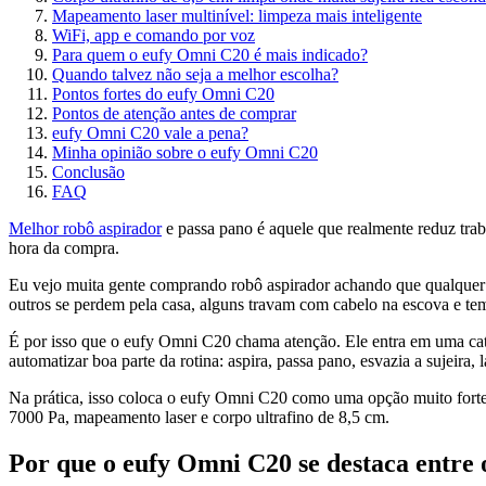
Mapeamento laser multinível: limpeza mais inteligente
WiFi, app e comando por voz
Para quem o eufy Omni C20 é mais indicado?
Quando talvez não seja a melhor escolha?
Pontos fortes do eufy Omni C20
Pontos de atenção antes de comprar
eufy Omni C20 vale a pena?
Minha opinião sobre o eufy Omni C20
Conclusão
FAQ
Melhor robô aspirador
e passa pano é aquele que realmente reduz trab
hora da compra.
Eu vejo muita gente comprando robô aspirador achando que qualquer 
outros se perdem pela casa, alguns travam com cabelo na escova e te
É por isso que o eufy Omni C20 chama atenção. Ele entra em uma cate
automatizar boa parte da rotina: aspira, passa pano, esvazia a sujeira,
Na prática, isso coloca o eufy Omni C20 como uma opção muito forte
7000 Pa, mapeamento laser e corpo ultrafino de 8,5 cm.
Por que o eufy Omni C20 se destaca entre