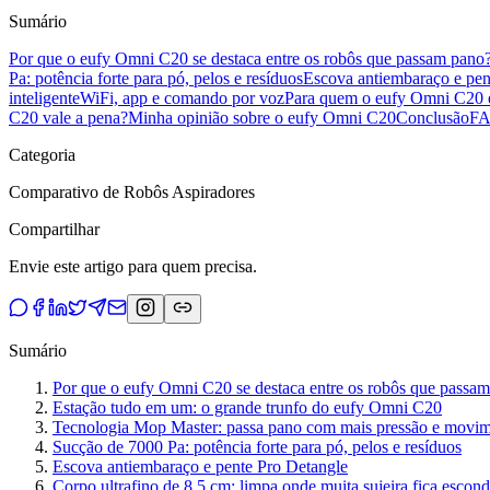
Sumário
Por que o eufy Omni C20 se destaca entre os robôs que passam pano
Pa: potência forte para pó, pelos e resíduos
Escova antiembaraço e pen
inteligente
WiFi, app e comando por voz
Para quem o eufy Omni C20 é
C20 vale a pena?
Minha opinião sobre o eufy Omni C20
Conclusão
F
Categoria
Comparativo de Robôs Aspiradores
Compartilhar
Envie este artigo para quem precisa.
Sumário
Por que o eufy Omni C20 se destaca entre os robôs que passa
Estação tudo em um: o grande trunfo do eufy Omni C20
Tecnologia Mop Master: passa pano com mais pressão e movi
Sucção de 7000 Pa: potência forte para pó, pelos e resíduos
Escova antiembaraço e pente Pro Detangle
Corpo ultrafino de 8,5 cm: limpa onde muita sujeira fica escond