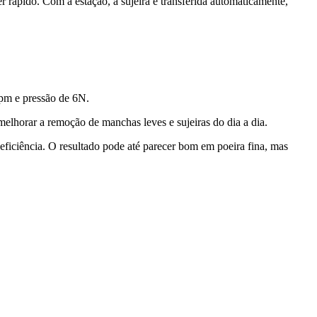
 rápido. Com a estação, a sujeira é transferida automaticamente,
pm e pressão de 6N.
lhorar a remoção de manchas leves e sujeiras do dia a dia.
iciência. O resultado pode até parecer bom em poeira fina, mas