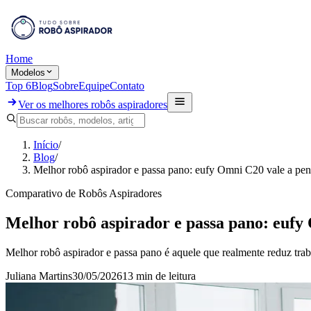
Home
Modelos
Top 6
Blog
Sobre
Equipe
Contato
Ver os melhores robôs aspiradores
Início
/
Blog
/
Melhor robô aspirador e passa pano: eufy Omni C20 vale a pe
Comparativo de Robôs Aspiradores
Melhor robô aspirador e passa pano: eufy
Melhor robô aspirador e passa pano é aquele que realmente reduz trab
Juliana Martins
30/05/2026
13 min
de leitura