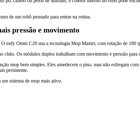
 pó, cabelo ou pelos de animais, o coletor interno do robô pode encher
mum de um robô pensado para entrar na rotina.
ais pressão e movimento
o. O eufy Omni C20 usa a tecnologia Mop Master, com rotação de 180 r
no chão. Os módulos duplos trabalham com movimento e pressão para me
função mop bem simples. Eles umedecem o piso, mas não esfregam com ef
is persistente.
 um sistema de mop mais ativo.