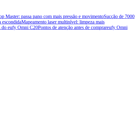
p Master: passa pano com mais pressão e movimento
Sucção de 7000
ca escondida
Mapeamento laser multinível: limpeza mais
es do eufy Omni C20
Pontos de atenção antes de comprar
eufy Omni