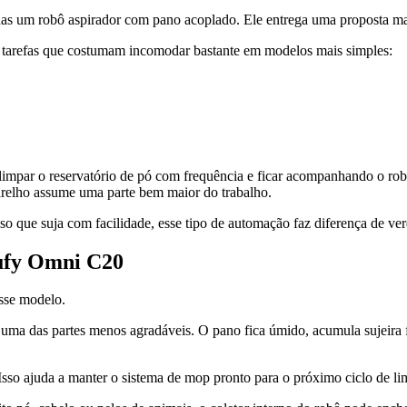
enas um robô aspirador com pano acoplado. Ele entrega uma proposta m
s tarefas que costumam incomodar bastante em modelos mais simples:
limpar o reservatório de pó com frequência e ficar acompanhando o rob
arelho assume uma parte bem maior do trabalho.
iso que suja com facilidade, esse tipo de automação faz diferença de ve
eufy Omni C20
sse modelo.
ma das partes menos agradáveis. O pano fica úmido, acumula sujeira fi
sso ajuda a manter o sistema de mop pronto para o próximo ciclo de li