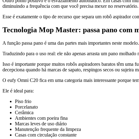
Outro ponto positivo é o esvaziamento automático. Em casas com muito
diminuindo a frequência com que você precisa mexer no reservatório.
Esse é exatamente o tipo de recurso que separa um robô aspirador co
Tecnologia Mop Master: passa pano com m
A função passa pano é uma das partes mais importantes neste model
Traduzindo para o uso real: ele não apenas arrasta um pano molhado 
Isso é importante porque muitos robôs aspiradores baratos têm uma 
decepciona quando há marcas de sapato, respingos secos ou sujeira ma
O eufy Omni C20 fica em uma categoria mais interessante porque tem
Ele é ideal para:
Piso frio
Porcelanato
Cerâmica
Ambientes com poeira fina
Marcas leves de uso diário
Manutenção frequente da limpeza
Casas com circulação constante