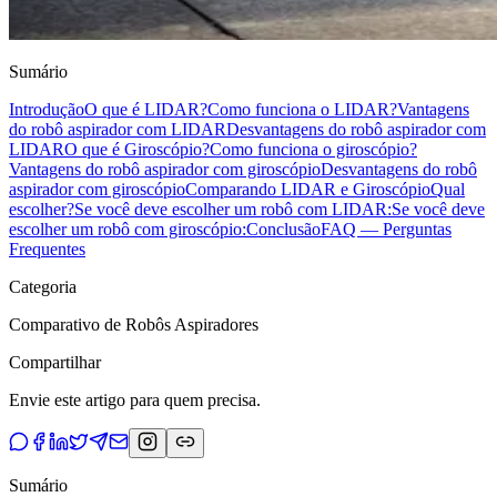
Sumário
Introdução
O que é LIDAR?
Como funciona o LIDAR?
Vantagens
do robô aspirador com LIDAR
Desvantagens do robô aspirador com
LIDAR
O que é Giroscópio?
Como funciona o giroscópio?
Vantagens do robô aspirador com giroscópio
Desvantagens do robô
aspirador com giroscópio
Comparando LIDAR e Giroscópio
Qual
escolher?
Se você deve escolher um robô com LIDAR:
Se você deve
escolher um robô com giroscópio:
Conclusão
FAQ — Perguntas
Frequentes
Categoria
Comparativo de Robôs Aspiradores
Compartilhar
Envie este artigo para quem precisa.
Sumário