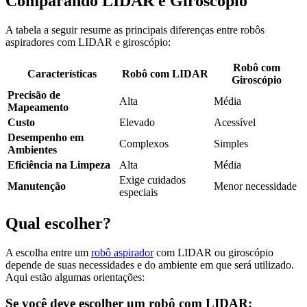
Comparando LIDAR e Giroscópio
A tabela a seguir resume as principais diferenças entre robôs
aspiradores com LIDAR e giroscópio:
Robô com
Características
Robô com LIDAR
Giroscópio
Precisão de
Alta
Média
Mapeamento
Custo
Elevado
Acessível
Desempenho em
Complexos
Simples
Ambientes
Eficiência na Limpeza
Alta
Média
Exige cuidados
Manutenção
Menor necessidade
especiais
Qual escolher?
A escolha entre um
robô aspirador
com LIDAR ou giroscópio
depende de suas necessidades e do ambiente em que será utilizado.
Aqui estão algumas orientações:
Se você deve escolher um robô com LIDAR: