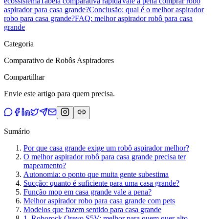
ecossistema
Tabela comparativa rápida
Vale a pena comprar robô
aspirador para casa grande?
Conclusão: qual é o melhor aspirador
robo para casa grande?
FAQ: melhor aspirador robô para casa
grande
Categoria
Comparativo de Robôs Aspiradores
Compartilhar
Envie este artigo para quem precisa.
Sumário
Por que casa grande exige um robô aspirador melhor?
O melhor aspirador robô para casa grande precisa ter
mapeamento?
Autonomia: o ponto que muita gente subestima
Sucção: quanto é suficiente para uma casa grande?
Função mop em casa grande vale a pena?
Melhor aspirador robo para casa grande com pets
Modelos que fazem sentido para casa grande
1. Roborock Qrevo S5V: melhor para quem quer alto