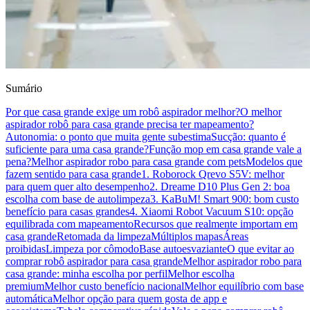
Sumário
Por que casa grande exige um robô aspirador melhor?
O melhor
aspirador robô para casa grande precisa ter mapeamento?
Autonomia: o ponto que muita gente subestima
Sucção: quanto é
suficiente para uma casa grande?
Função mop em casa grande vale a
pena?
Melhor aspirador robo para casa grande com pets
Modelos que
fazem sentido para casa grande
1. Roborock Qrevo S5V: melhor
para quem quer alto desempenho
2. Dreame D10 Plus Gen 2: boa
escolha com base de autolimpeza
3. KaBuM! Smart 900: bom custo
benefício para casas grandes
4. Xiaomi Robot Vacuum S10: opção
equilibrada com mapeamento
Recursos que realmente importam em
casa grande
Retomada da limpeza
Múltiplos mapas
Áreas
proibidas
Limpeza por cômodo
Base autoesvaziante
O que evitar ao
comprar robô aspirador para casa grande
Melhor aspirador robo para
casa grande: minha escolha por perfil
Melhor escolha
premium
Melhor custo benefício nacional
Melhor equilíbrio com base
automática
Melhor opção para quem gosta de app e