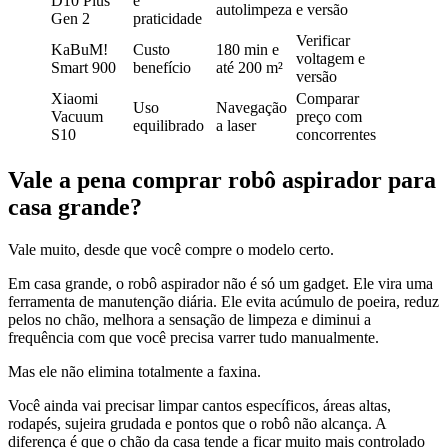
D10 Plus
e
autolimpeza
e versão
Gen 2
praticidade
Verificar
KaBuM!
Custo
180 min e
voltagem e
Smart 900
benefício
até 200 m²
versão
Xiaomi
Comparar
Uso
Navegação
Vacuum
preço com
equilibrado
a laser
S10
concorrentes
Vale a pena comprar robô aspirador para
casa grande?
Vale muito, desde que você compre o modelo certo.
Em casa grande, o robô aspirador não é só um gadget. Ele vira uma
ferramenta de manutenção diária. Ele evita acúmulo de poeira, reduz
pelos no chão, melhora a sensação de limpeza e diminui a
frequência com que você precisa varrer tudo manualmente.
Mas ele não elimina totalmente a faxina.
Você ainda vai precisar limpar cantos específicos, áreas altas,
rodapés, sujeira grudada e pontos que o robô não alcança. A
diferença é que o chão da casa tende a ficar muito mais controlado