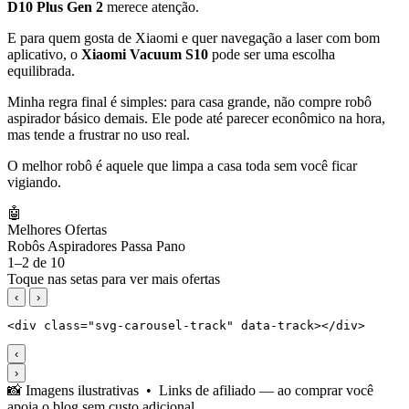
D10 Plus Gen 2
merece atenção.
E para quem gosta de Xiaomi e quer navegação a laser com bom
aplicativo, o
Xiaomi Vacuum S10
pode ser uma escolha
equilibrada.
Minha regra final é simples: para casa grande, não compre robô
aspirador básico demais. Ele pode até parecer econômico na hora,
mas tende a frustrar no uso real.
O melhor robô é aquele que limpa a casa toda sem você ficar
vigiando.
🤖
Melhores Ofertas
Robôs Aspiradores Passa Pano
1–2 de 10
Toque nas setas para ver mais ofertas
‹
›
‹
›
📸 Imagens ilustrativas • Links de afiliado — ao comprar você
apoia o blog sem custo adicional