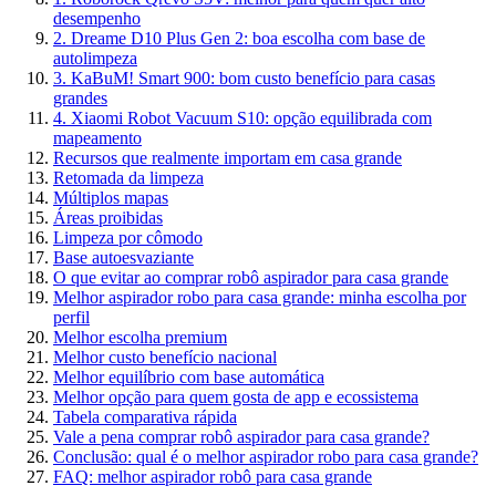
desempenho
2. Dreame D10 Plus Gen 2: boa escolha com base de
autolimpeza
3. KaBuM! Smart 900: bom custo benefício para casas
grandes
4. Xiaomi Robot Vacuum S10: opção equilibrada com
mapeamento
Recursos que realmente importam em casa grande
Retomada da limpeza
Múltiplos mapas
Áreas proibidas
Limpeza por cômodo
Base autoesvaziante
O que evitar ao comprar robô aspirador para casa grande
Melhor aspirador robo para casa grande: minha escolha por
perfil
Melhor escolha premium
Melhor custo benefício nacional
Melhor equilíbrio com base automática
Melhor opção para quem gosta de app e ecossistema
Tabela comparativa rápida
Vale a pena comprar robô aspirador para casa grande?
Conclusão: qual é o melhor aspirador robo para casa grande?
FAQ: melhor aspirador robô para casa grande