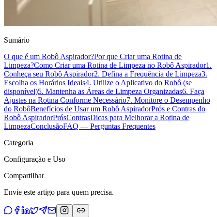
Sumário
O que é um Robô Aspirador?
Por que Criar uma Rotina de
Limpeza?
Como Criar uma Rotina de Limpeza no Robô Aspirador
1.
Conheça seu Robô Aspirador
2. Defina a Frequência de Limpeza
3.
Escolha os Horários Ideais
4. Utilize o Aplicativo do Robô (se
disponível)
5. Mantenha as Áreas de Limpeza Organizadas
6. Faça
Ajustes na Rotina Conforme Necessário
7. Monitore o Desempenho
do Robô
Benefícios de Usar um Robô Aspirador
Prós e Contras do
Robô Aspirador
Prós
Contras
Dicas para Melhorar a Rotina de
Limpeza
Conclusão
FAQ — Perguntas Frequentes
Categoria
Configuração e Uso
Compartilhar
Envie este artigo para quem precisa.