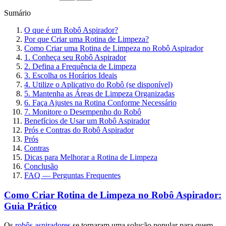
Sumário
O que é um Robô Aspirador?
Por que Criar uma Rotina de Limpeza?
Como Criar uma Rotina de Limpeza no Robô Aspirador
1. Conheça seu Robô Aspirador
2. Defina a Frequência de Limpeza
3. Escolha os Horários Ideais
4. Utilize o Aplicativo do Robô (se disponível)
5. Mantenha as Áreas de Limpeza Organizadas
6. Faça Ajustes na Rotina Conforme Necessário
7. Monitore o Desempenho do Robô
Benefícios de Usar um Robô Aspirador
Prós e Contras do Robô Aspirador
Prós
Contras
Dicas para Melhorar a Rotina de Limpeza
Conclusão
FAQ — Perguntas Frequentes
Como Criar Rotina de Limpeza no Robô Aspirador:
Guia Prático
Os
robôs aspiradores
se tornaram uma solução popular para quem