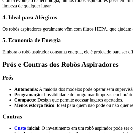
Com a evolução da tecnologia, muitos robôs aspiradores possuem funçõ
limpeza de qualquer lugar.
4. Ideal para Alérgicos
Os robôs aspiradores geralmente vêm com filtros HEPA, que ajudam a 
5. Economia de Energia
Embora o robô aspirador consuma energia, ele é projetado para ser ef
Prós e Contras dos Robôs Aspiradores
Prós
Autonomia
: A maioria dos modelos pode operar sem supervisã
Programação
: Possibilidade de programar limpezas em horário
Compacto
: Design que permite acessar lugares apertados.
Menos esforço físico
: Ideal para quem não pode ou não quer rea
Contras
Custo
inicial
: O investimento em um robô aspirador pode ser c