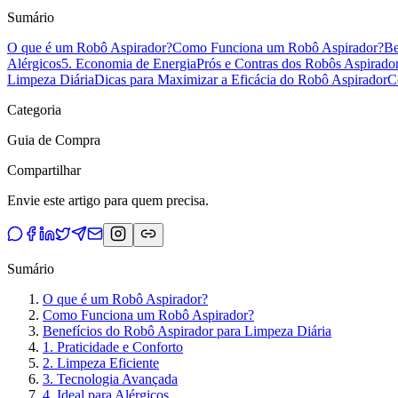
Sumário
O que é um Robô Aspirador?
Como Funciona um Robô Aspirador?
Be
Alérgicos
5. Economia de Energia
Prós e Contras dos Robôs Aspirado
Limpeza Diária
Dicas para Maximizar a Eficácia do Robô Aspirador
C
Categoria
Guia de Compra
Compartilhar
Envie este artigo para quem precisa.
Sumário
O que é um Robô Aspirador?
Como Funciona um Robô Aspirador?
Benefícios do Robô Aspirador para Limpeza Diária
1. Praticidade e Conforto
2. Limpeza Eficiente
3. Tecnologia Avançada
4. Ideal para Alérgicos