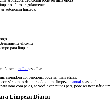
uma aspiradora tradicional pode ser mais eficaz.
limpar os filtros regularmente.
er autonomia limitada.
orço.
xtremamente eficiente.
tempo para limpar.
e não ser a
melhor
escolha:
uma aspiradora convencional pode ser mais eficaz.
 necessário mais de um robô ou uma limpeza
manual
ocasional.
para lidar com pelos, se você tiver muitos pets, pode ser necessário u
ara Limpeza Diária