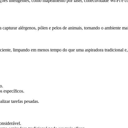
es inteligentes, como mapeamento por laser, conectividade Wi-Fi e con
capturar alérgenos, pólen e pelos de animais, tornando o ambiente mai
iciente, limpando em menos tempo do que uma aspiradora tradicional e, 
o.
s específicos.
lizar tarefas pesadas.
onsiderável.