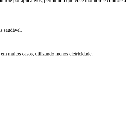
trole por aplicativos, permitindo que você monitore e controle a
s saudável.
em muitos casos, utilizando menos eletricidade.