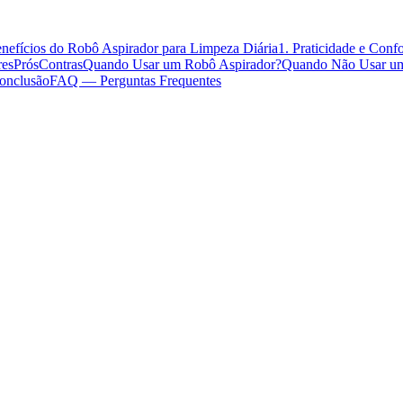
nefícios do Robô Aspirador para Limpeza Diária
1. Praticidade e Conf
res
Prós
Contras
Quando Usar um Robô Aspirador?
Quando Não Usar um
onclusão
FAQ — Perguntas Frequentes