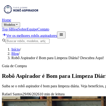
Home
Modelos
Top 6
Blog
Sobre
Equipe
Contato
Ver os melhores robôs aspiradores
Início
/
Blog
/
Robô Aspirador é Bom para Limpeza Diária? Descubra Aqui!
Guia de Compra
Robô Aspirador é Bom para Limpeza Diár
Saiba se o robô aspirador é bom para limpeza diária. Veja benefícios, 
Rafael Santos
29/06/2026
10 min
de leitura