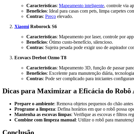
Características
:
Mapeamento inteligente
, controle via a
Benefícios
: Ideal para casas com pets, limpa carpetes com
Contras
:
Preço
elevado.
Xiaomi
Roborock S6
Características
: Mapeamento por laser, controle por app
Benefícios
: Ótimo custo-benefício, silencioso.
Contras
: Sujeira pesada pode exigir uso de aspirador co
Ecovacs Deebot Ozmo T8
Características
: Mapeamento 3D, função de passar pano,
Benefícios
: Excelente para manutenção diária, tecnologi
Contras
: Pode ser complicado para iniciantes configura
Dicas para Maximizar a Eficácia do Robô
Prepare o ambiente
: Remova objetos pequenos do chão antes d
Programe a limpeza
: Defina horários em que o robô possa ope
Mantenha as escovas limpas
: Verifique as escovas e filtros 
Combine com limpeza manual
: Utilize o robô para manutenç
Conclusão