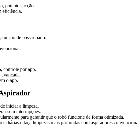
pp, potente sucção.
 eficiência.
, função de passar pano.
nvencional.
 controle por app.
a avançada.
rem o app.
 Aspirador
e iniciar a limpeza.
rar sem interrupções.
regularmente para garantir que o robô funcione de forma otimizada.
ões diárias e faça limpezas mais profundas com aspiradores convencion