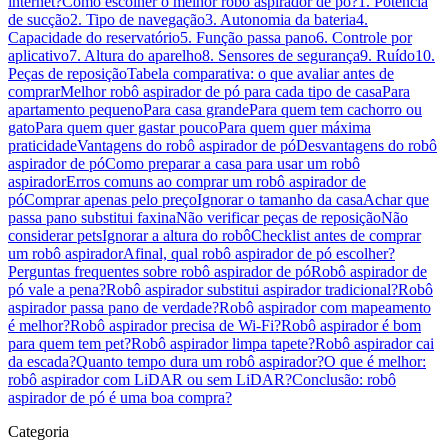
internet?
Como escolher o melhor robô aspirador de pó?
1. Potência
de sucção
2. Tipo de navegação
3. Autonomia da bateria
4.
Capacidade do reservatório
5. Função passa pano
6. Controle por
aplicativo
7. Altura do aparelho
8. Sensores de segurança
9. Ruído
10.
Peças de reposição
Tabela comparativa: o que avaliar antes de
comprar
Melhor robô aspirador de pó para cada tipo de casa
Para
apartamento pequeno
Para casa grande
Para quem tem cachorro ou
gato
Para quem quer gastar pouco
Para quem quer máxima
praticidade
Vantagens do robô aspirador de pó
Desvantagens do robô
aspirador de pó
Como preparar a casa para usar um robô
aspirador
Erros comuns ao comprar um robô aspirador de
pó
Comprar apenas pelo preço
Ignorar o tamanho da casa
Achar que
passa pano substitui faxina
Não verificar peças de reposição
Não
considerar pets
Ignorar a altura do robô
Checklist antes de comprar
um robô aspirador
Afinal, qual robô aspirador de pó escolher?
Perguntas frequentes sobre robô aspirador de pó
Robô aspirador de
pó vale a pena?
Robô aspirador substitui aspirador tradicional?
Robô
aspirador passa pano de verdade?
Robô aspirador com mapeamento
é melhor?
Robô aspirador precisa de Wi-Fi?
Robô aspirador é bom
para quem tem pet?
Robô aspirador limpa tapete?
Robô aspirador cai
da escada?
Quanto tempo dura um robô aspirador?
O que é melhor:
robô aspirador com LiDAR ou sem LiDAR?
Conclusão: robô
aspirador de pó é uma boa compra?
Categoria