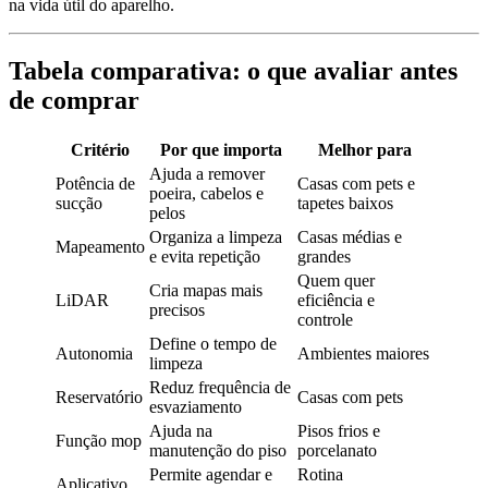
na vida útil do aparelho.
Tabela comparativa: o que avaliar antes
de comprar
Critério
Por que importa
Melhor para
Ajuda a remover
Potência de
Casas com pets e
poeira, cabelos e
sucção
tapetes baixos
pelos
Organiza a limpeza
Casas médias e
Mapeamento
e evita repetição
grandes
Quem quer
Cria mapas mais
LiDAR
eficiência e
precisos
controle
Define o tempo de
Autonomia
Ambientes maiores
limpeza
Reduz frequência de
Reservatório
Casas com pets
esvaziamento
Ajuda na
Pisos frios e
Função mop
manutenção do piso
porcelanato
Permite agendar e
Rotina
Aplicativo