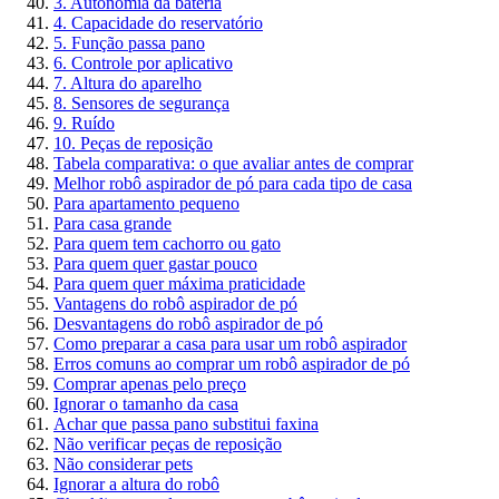
3. Autonomia da bateria
4. Capacidade do reservatório
5. Função passa pano
6. Controle por aplicativo
7. Altura do aparelho
8. Sensores de segurança
9. Ruído
10. Peças de reposição
Tabela comparativa: o que avaliar antes de comprar
Melhor robô aspirador de pó para cada tipo de casa
Para apartamento pequeno
Para casa grande
Para quem tem cachorro ou gato
Para quem quer gastar pouco
Para quem quer máxima praticidade
Vantagens do robô aspirador de pó
Desvantagens do robô aspirador de pó
Como preparar a casa para usar um robô aspirador
Erros comuns ao comprar um robô aspirador de pó
Comprar apenas pelo preço
Ignorar o tamanho da casa
Achar que passa pano substitui faxina
Não verificar peças de reposição
Não considerar pets
Ignorar a altura do robô