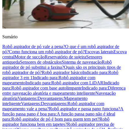
Sumário
Robô aspirador de pó vale a pena?
O que é um robô aspirador de
pó?
Como funciona um robô aspirador de pó?
Escovas laterais
Escova
central
Motor de sucção
Reservatório de sujeira
Sensores
antiqueda
Sensores de obstáculos
Sistema de navegação
Robô
aspirador de pó substitui a faxina?
Quais são os principais tipos de
robô aspirador de pó?
Robô aspirador básico
Indicado para:
Robô
aspirador 3 em 1
Indicado para:
Robô aspirador com
mapeamento
Indicado para:
Robô aspirador com LiDAR
Indicado
para:
Robô aspirador com base autolimpante
Indicado para:
Diferença
entre navegação aleatória e mapeamento inteligente
Navegação
aleatória
Vantagens:
Desvantagens:
Mapeamento
inteligente
Vantagens:
Desvantagens:
Robô aspirador com
mapeamento vale a pena?
Robô aspirador e passa pano funciona?
A
função passa pano é boa para:
A função passa pano não é ideal
para:
Robô aspirador de pó é bom para quem tem pet?
Robô
aspirador funciona bem em tapetes?
Robô aspirador precisa de