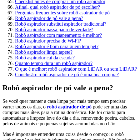
Checklist antes de comprar um robô aspirador
Afinal, qual robô aspirador de pó escolher?
Perguntas frequentes sobre robô aspirador de pó
Robô aspirador de pó vale a pena?
Robô aspirador substitui aspirador tradicional?
Robô aspirador passa pano de verdade?
Robô aspirador com mapeamento é melhor?
Robô aspirador precisa de Wi-Fi?
Robô aspirador é bom para quem tem pet?
Robô aspirador limpa tapete?
Robô aspirador cai da escada?
Quanto tempo dura um robô aspirador?
O que é melhor: robô aspirador com LiDAR ou sem LiDAR?
Conclusão: robô aspirador de pó é uma boa compra?
Robô aspirador de pó vale a pena?
Se você quer manter a casa limpa por mais tempo sem precisar
varrer todos os dias, o
robô aspirador de pó
pode ser uma das
compras mais úteis para a rotina doméstica. Ele foi criado para
automatizar a limpeza leve do dia a dia, removendo poeira, cabelos,
pelos de animais e pequenas sujeiras acumuladas no chão.
Mas é importante entender uma coisa desde o começo: o robô
aspirador não substitui totalmente uma faxina pesada. Ele funciona