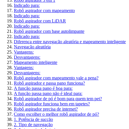
Robô aspirador 3 em 1
Indicado para:
Robô aspirador com mapeamento
Indicado para:
Robô aspirador com LiDAR
Indicado para:
Robô aspirador com base autolimpante
Indicado para:
Diferença entre navegação aleatória e mapeamento inteligente
Navegação aleatória
Vantagens:
Desvantagens:
Mapeamento inteligente
Vantagens:
Desvantagens:
Robô aspirador com mapeamento vale a pena?
Robô aspirador e passa pano funciona?
A função passa pano é boa para:
A função passa pano não é ideal para:
Robô aspirador de pó é bom para quem tem pet?
Robô aspirador funciona bem em tapetes?
Robô aspirador precisa de internet?
Como escolher o melhor robô aspirador de pó?
1. Potência de sucção
2. Tipo de navegação