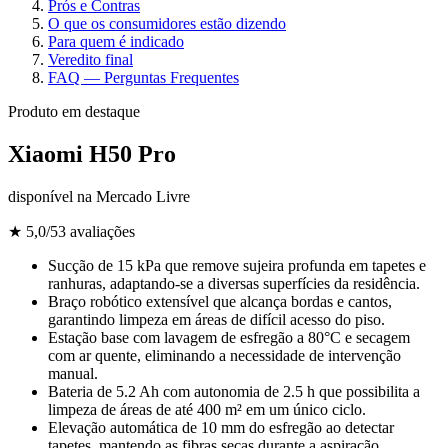
Prós e Contras
O que os consumidores estão dizendo
Para quem é indicado
Veredito final
FAQ — Perguntas Frequentes
Produto em destaque
Xiaomi H50 Pro
disponível na
Mercado Livre
★
5,0
/5
3
avaliações
Sucção de 15 kPa que remove sujeira profunda em tapetes e
ranhuras, adaptando-se a diversas superfícies da residência.
Braço robótico extensível que alcança bordas e cantos,
garantindo limpeza em áreas de difícil acesso do piso.
Estação base com lavagem de esfregão a 80°C e secagem
com ar quente, eliminando a necessidade de intervenção
manual.
Bateria de 5.2 Ah com autonomia de 2.5 h que possibilita a
limpeza de áreas de até 400 m² em um único ciclo.
Elevação automática de 10 mm do esfregão ao detectar
tapetes, mantendo as fibras secas durante a aspiração.