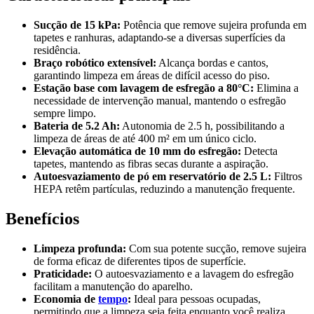
Sucção de 15 kPa:
Potência que remove sujeira profunda em
tapetes e ranhuras, adaptando-se a diversas superfícies da
residência.
Braço robótico extensível:
Alcança bordas e cantos,
garantindo limpeza em áreas de difícil acesso do piso.
Estação base com lavagem de esfregão a 80°C:
Elimina a
necessidade de intervenção manual, mantendo o esfregão
sempre limpo.
Bateria de 5.2 Ah:
Autonomia de 2.5 h, possibilitando a
limpeza de áreas de até 400 m² em um único ciclo.
Elevação automática de 10 mm do esfregão:
Detecta
tapetes, mantendo as fibras secas durante a aspiração.
Autoesvaziamento de pó em reservatório de 2.5 L:
Filtros
HEPA retêm partículas, reduzindo a manutenção frequente.
Benefícios
Limpeza profunda:
Com sua potente sucção, remove sujeira
de forma eficaz de diferentes tipos de superfície.
Praticidade:
O autoesvaziamento e a lavagem do esfregão
facilitam a manutenção do aparelho.
Economia de
tempo
:
Ideal para pessoas ocupadas,
permitindo que a limpeza seja feita enquanto você realiza