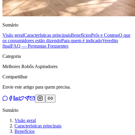
Sumário
Visão geral
Características principais
Benefícios
Prós e Contras
O que
os consumidores estão dizendo
Para quem é indicado
Veredito
final
FAQ — Perguntas Frequentes
Categoria
Melhores Robôs Aspiradores
Compartilhar
Envie este artigo para quem precisa.
Sumário
Visão geral
Características principais
Benefícios