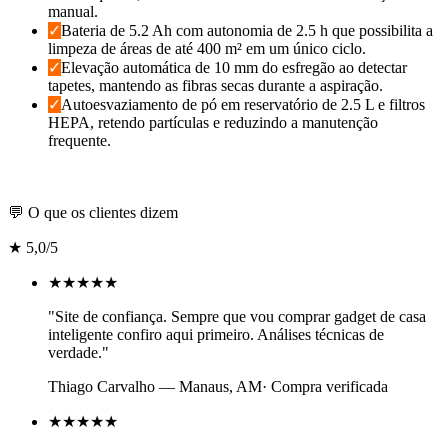
manual.
✓
Bateria de 5.2 Ah com autonomia de 2.5 h que possibilita a
limpeza de áreas de até 400 m² em um único ciclo.
✓
Elevação automática de 10 mm do esfregão ao detectar
tapetes, mantendo as fibras secas durante a aspiração.
✓
Autoesvaziamento de pó em reservatório de 2.5 L e filtros
HEPA, retendo partículas e reduzindo a manutenção
frequente.
Confira o melhor valor aqui
💬 O que os clientes dizem
★
5,0
/5
★★★★★
"
Site de confiança. Sempre que vou comprar gadget de casa
inteligente confiro aqui primeiro. Análises técnicas de
verdade.
"
Thiago Carvalho
—
Manaus, AM
· Compra verificada
★★★★★