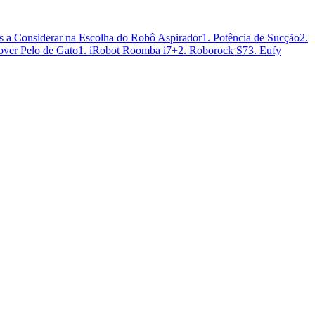
as a Considerar na Escolha do Robô Aspirador
1. Potência de Sucção
2.
ver Pelo de Gato
1. iRobot Roomba i7+
2. Roborock S7
3. Eufy