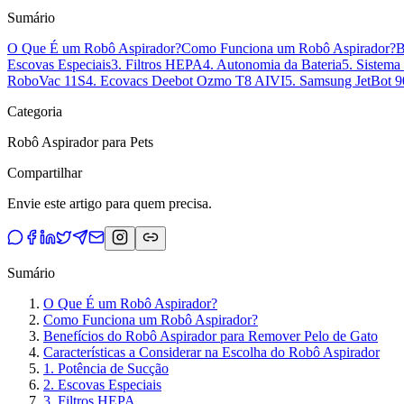
Sumário
O Que É um Robô Aspirador?
Como Funciona um Robô Aspirador?
B
Escovas Especiais
3. Filtros HEPA
4. Autonomia da Bateria
5. Sistem
RoboVac 11S
4. Ecovacs Deebot Ozmo T8 AIVI
5. Samsung JetBot 9
Categoria
Robô Aspirador para Pets
Compartilhar
Envie este artigo para quem precisa.
Sumário
O Que É um Robô Aspirador?
Como Funciona um Robô Aspirador?
Benefícios do Robô Aspirador para Remover Pelo de Gato
Características a Considerar na Escolha do Robô Aspirador
1. Potência de Sucção
2. Escovas Especiais
3. Filtros HEPA