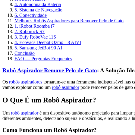
4. Autonomia da Bateria
5. Sistema de Navegação
6. Conectividade
Melhores Robôs Aspiradores para Remover Pelo de Gato
1. iRobot Roomba i7+
2. Roborock S7
3. Eufy RoboVac 11S
4. Ecovacs Deebot Ozmo T8 AIVI
5. Samsung JetBot 90 AI
Conclusão
FAQ — Perguntas Frequentes
Robô Aspirador Remove Pelo de Gato
: A Solução Ide
Os
robôs aspiradores
tornaram-se uma ferramenta indispensável nas cas
vamos explorar como um
robô aspirador
pode remover pelos de gato de 
O Que É um Robô Aspirador?
Um
robô aspirador
é um dispositivo autônomo projetado para limpar 
diferentes ambientes, detectando sujeira e obstáculos, e realizando a 
Como Funciona um Robô Aspirador?