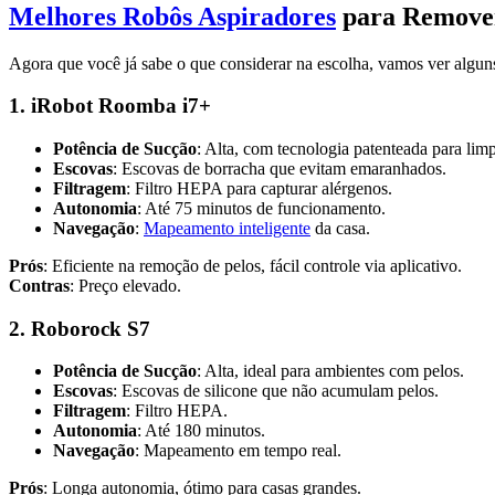
Melhores Robôs Aspiradores
para Remover
Agora que você já sabe o que considerar na escolha, vamos ver algu
1. iRobot Roomba i7+
Potência de Sucção
: Alta, com tecnologia patenteada para lim
Escovas
: Escovas de borracha que evitam emaranhados.
Filtragem
: Filtro HEPA para capturar alérgenos.
Autonomia
: Até 75 minutos de funcionamento.
Navegação
:
Mapeamento inteligente
da casa.
Prós
: Eficiente na remoção de pelos, fácil controle via aplicativo.
Contras
: Preço elevado.
2. Roborock S7
Potência de Sucção
: Alta, ideal para ambientes com pelos.
Escovas
: Escovas de silicone que não acumulam pelos.
Filtragem
: Filtro HEPA.
Autonomia
: Até 180 minutos.
Navegação
: Mapeamento em tempo real.
Prós
: Longa autonomia, ótimo para casas grandes.