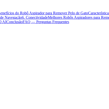
enefícios do Robô Aspirador para Remover Pelo de Gato
Característic
a de Navegação
6. Conectividade
Melhores Robôs Aspiradores para Remo
0 AI
Conclusão
FAQ — Perguntas Frequentes