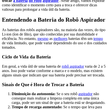
trocar
a bateria
do robô
aspirador
. Neste artigo, vamos explorar
como identificar o momento certo para a troca e oferecer dicas
valiosas para prolongar a vida útil da bateria.
Entendendo a Bateria do Robô Aspirador
As baterias dos robôs aspiradores são, na maioria das vezes, do tipo
Li-ion (íon de lítio), que são conhecidas por sua durabilidade e
eficiência. No entanto,
mesmo
as
melhores
baterias têm um
tempo
de vida limitado, que pode variar dependendo do uso e dos cuidados
tomados.
Ciclo de Vida da Bateria
Em geral, a vida útil de uma bateria de
robô aspirador
varia de 2 a 5
anos. Isso pode variar conforme a marca e o modelo, mas existem
alguns sinais que indicam que sua bateria pode precisar ser trocada.
Sinais de Que é Hora de Trocar a Bateria
Diminuição da autonomia:
Se o seu robô
aspirador
não
consegue mais realizar a limpeza completa em uma única
carga, pode ser um sinal de que a bateria está se desgastando.
Tempo de recarga aumentado:
Se o tempo que leva para