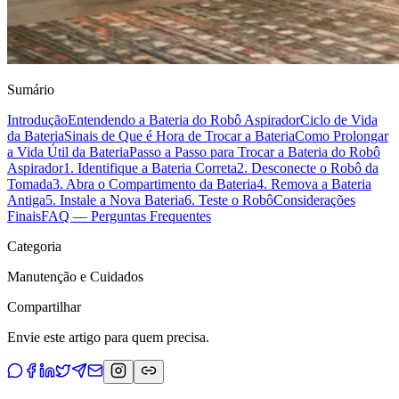
Sumário
Introdução
Entendendo a Bateria do Robô Aspirador
Ciclo de Vida
da Bateria
Sinais de Que é Hora de Trocar a Bateria
Como Prolongar
a Vida Útil da Bateria
Passo a Passo para Trocar a Bateria do Robô
Aspirador
1. Identifique a Bateria Correta
2. Desconecte o Robô da
Tomada
3. Abra o Compartimento da Bateria
4. Remova a Bateria
Antiga
5. Instale a Nova Bateria
6. Teste o Robô
Considerações
Finais
FAQ — Perguntas Frequentes
Categoria
Manutenção e Cuidados
Compartilhar
Envie este artigo para quem precisa.