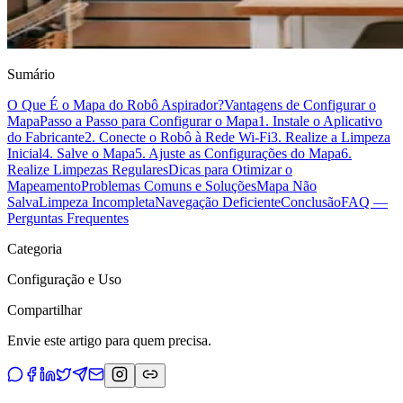
Sumário
O Que É o Mapa do Robô Aspirador?
Vantagens de Configurar o
Mapa
Passo a Passo para Configurar o Mapa
1. Instale o Aplicativo
do Fabricante
2. Conecte o Robô à Rede Wi-Fi
3. Realize a Limpeza
Inicial
4. Salve o Mapa
5. Ajuste as Configurações do Mapa
6.
Realize Limpezas Regulares
Dicas para Otimizar o
Mapeamento
Problemas Comuns e Soluções
Mapa Não
Salva
Limpeza Incompleta
Navegação Deficiente
Conclusão
FAQ —
Perguntas Frequentes
Categoria
Configuração e Uso
Compartilhar
Envie este artigo para quem precisa.