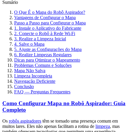
Sumário
O Que É o Mapa do Robô Aspirador?
Vantagens de Configurar o Mapa
Passo a Passo para Configurar o Mapa
1. Instale o Aplicativo do Fabricante
2. Conecte o Robô à Rede Wi-Fi
3. Realize a Limpeza Inicial
4. Salve o Mapa
5. Ajuste as Configurações do Mapa
6. Realize Limpezas Regulares
Dicas para Otimizar o Mapeamento
Problemas Comuns e Soluções
Mapa Não Salva
Limpeza Incompleta
Navegação Deficiente
Conclusão
FAQ — Perguntas Frequentes
Como Configurar Mapa no Robô Aspirador: Guia
Completo
Os
robôs aspiradores
têm se tornado uma presença comum em
muitos lares. Eles não apenas facilitam a rotina de
limpeza
, mas
também oferecem tecnologias que permitem uma experiência