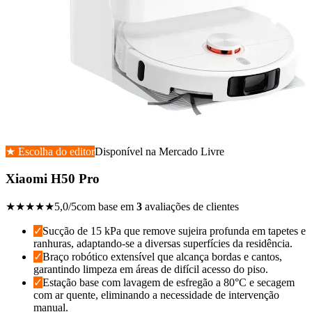
★ Escolha do editor
Disponível na
Mercado Livre
Xiaomi H50 Pro
★★★★★
5,0
/5
com base em
3
avaliações de clientes
✓
Sucção de 15 kPa que remove sujeira profunda em tapetes e
ranhuras, adaptando-se a diversas superfícies da residência.
✓
Braço robótico extensível que alcança bordas e cantos,
garantindo limpeza em áreas de difícil acesso do piso.
✓
Estação base com lavagem de esfregão a 80°C e secagem
com ar quente, eliminando a necessidade de intervenção
manual.