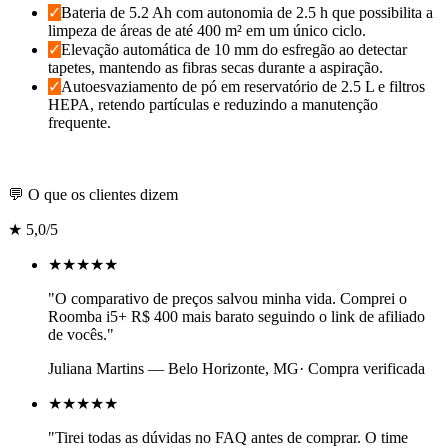
✓
Bateria de 5.2 Ah com autonomia de 2.5 h que possibilita a
limpeza de áreas de até 400 m² em um único ciclo.
✓
Elevação automática de 10 mm do esfregão ao detectar
tapetes, mantendo as fibras secas durante a aspiração.
✓
Autoesvaziamento de pó em reservatório de 2.5 L e filtros
HEPA, retendo partículas e reduzindo a manutenção
frequente.
Confira o melhor valor aqui
💬 O que os clientes dizem
★
5,0
/5
★★★★★
"
O comparativo de preços salvou minha vida. Comprei o
Roomba i5+ R$ 400 mais barato seguindo o link de afiliado
de vocês.
"
Juliana Martins
—
Belo Horizonte, MG
· Compra verificada
★★★★★
"
Tirei todas as dúvidas no FAQ antes de comprar. O time