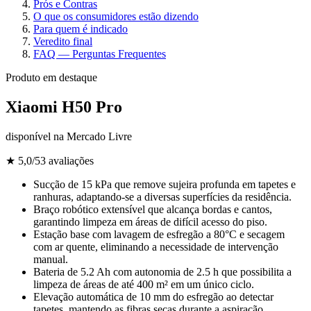
Prós e Contras
O que os consumidores estão dizendo
Para quem é indicado
Veredito final
FAQ — Perguntas Frequentes
Produto em destaque
Xiaomi H50 Pro
disponível na
Mercado Livre
★
5,0
/5
3
avaliações
Sucção de 15 kPa que remove sujeira profunda em tapetes e
ranhuras, adaptando-se a diversas superfícies da residência.
Braço robótico extensível que alcança bordas e cantos,
garantindo limpeza em áreas de difícil acesso do piso.
Estação base com lavagem de esfregão a 80°C e secagem
com ar quente, eliminando a necessidade de intervenção
manual.
Bateria de 5.2 Ah com autonomia de 2.5 h que possibilita a
limpeza de áreas de até 400 m² em um único ciclo.
Elevação automática de 10 mm do esfregão ao detectar
tapetes, mantendo as fibras secas durante a aspiração.