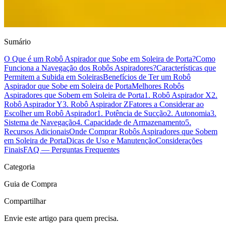
Sumário
O Que é um Robô Aspirador que Sobe em Soleira de Porta?
Como
Funciona a Navegação dos Robôs Aspiradores?
Características que
Permitem a Subida em Soleiras
Benefícios de Ter um Robô
Aspirador que Sobe em Soleira de Porta
Melhores Robôs
Aspiradores que Sobem em Soleira de Porta
1. Robô Aspirador X
2.
Robô Aspirador Y
3. Robô Aspirador Z
Fatores a Considerar ao
Escolher um Robô Aspirador
1. Potência de Sucção
2. Autonomia
3.
Sistema de Navegação
4. Capacidade de Armazenamento
5.
Recursos Adicionais
Onde Comprar Robôs Aspiradores que Sobem
em Soleira de Porta
Dicas de Uso e Manutenção
Considerações
Finais
FAQ — Perguntas Frequentes
Categoria
Guia de Compra
Compartilhar
Envie este artigo para quem precisa.