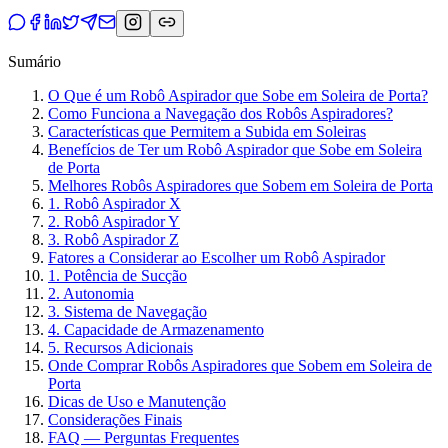
Sumário
O Que é um Robô Aspirador que Sobe em Soleira de Porta?
Como Funciona a Navegação dos Robôs Aspiradores?
Características que Permitem a Subida em Soleiras
Benefícios de Ter um Robô Aspirador que Sobe em Soleira
de Porta
Melhores Robôs Aspiradores que Sobem em Soleira de Porta
1. Robô Aspirador X
2. Robô Aspirador Y
3. Robô Aspirador Z
Fatores a Considerar ao Escolher um Robô Aspirador
1. Potência de Sucção
2. Autonomia
3. Sistema de Navegação
4. Capacidade de Armazenamento
5. Recursos Adicionais
Onde Comprar Robôs Aspiradores que Sobem em Soleira de
Porta
Dicas de Uso e Manutenção
Considerações Finais
FAQ — Perguntas Frequentes