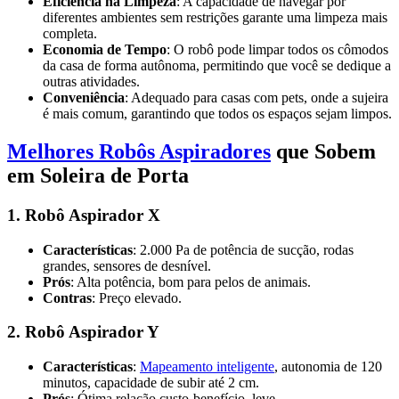
Eficiência na Limpeza
: A capacidade de navegar por
diferentes ambientes sem restrições garante uma limpeza mais
completa.
Economia de Tempo
: O robô pode limpar todos os cômodos
da casa de forma autônoma, permitindo que você se dedique a
outras atividades.
Conveniência
: Adequado para casas com pets, onde a sujeira
é mais comum, garantindo que todos os espaços sejam limpos.
Melhores Robôs Aspiradores
que Sobem
em Soleira de Porta
1. Robô Aspirador X
Características
: 2.000 Pa de potência de sucção, rodas
grandes, sensores de desnível.
Prós
: Alta potência, bom para pelos de animais.
Contras
: Preço elevado.
2. Robô Aspirador Y
Características
:
Mapeamento inteligente
, autonomia de 120
minutos, capacidade de subir até 2 cm.
Prós
: Ótima relação custo-benefício, leve.