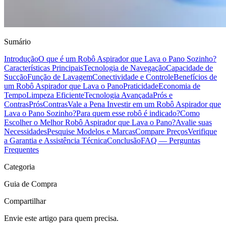
Sumário
Introdução
O que é um Robô Aspirador que Lava o Pano Sozinho?
Características Principais
Tecnologia de Navegação
Capacidade de
Sucção
Função de Lavagem
Conectividade e Controle
Benefícios de
um Robô Aspirador que Lava o Pano
Praticidade
Economia de
Tempo
Limpeza Eficiente
Tecnologia Avançada
Prós e
Contras
Prós
Contras
Vale a Pena Investir em um Robô Aspirador que
Lava o Pano Sozinho?
Para quem esse robô é indicado?
Como
Escolher o Melhor Robô Aspirador que Lava o Pano?
Avalie suas
Necessidades
Pesquise Modelos e Marcas
Compare Preços
Verifique
a Garantia e Assistência Técnica
Conclusão
FAQ — Perguntas
Frequentes
Categoria
Guia de Compra
Compartilhar
Envie este artigo para quem precisa.