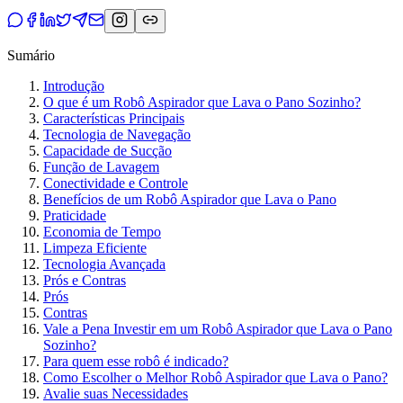
Sumário
Introdução
O que é um Robô Aspirador que Lava o Pano Sozinho?
Características Principais
Tecnologia de Navegação
Capacidade de Sucção
Função de Lavagem
Conectividade e Controle
Benefícios de um Robô Aspirador que Lava o Pano
Praticidade
Economia de Tempo
Limpeza Eficiente
Tecnologia Avançada
Prós e Contras
Prós
Contras
Vale a Pena Investir em um Robô Aspirador que Lava o Pano
Sozinho?
Para quem esse robô é indicado?
Como Escolher o Melhor Robô Aspirador que Lava o Pano?
Avalie suas Necessidades