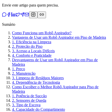
Envie este artigo para quem precisa.
Sumário
Como Funciona um Robô Aspirador?
Vantagens de Usar um Robô Aspirador em Piso de Madeira
1. Eficiência na Limpeza
2. Proteção do Piso
3. Acesso a Locais Difíceis
4. Conforto e Praticidade
Desvantagens de Usar um Robô Aspirador em Piso de
Madeira
1. Preço
2. Manutenção
3. Limpeza de Resíduos Maiores
4. Dependência de Tecnologia
Como Escolher o Melhor Robô Aspirador para Piso de
Madeira
1. Potência de Sucção
2. Sensores de Queda
3. Tipo de Escova
4. Capacidade do Compartimento