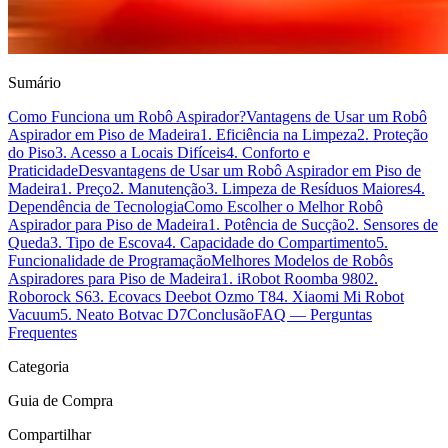
Sumário
Como Funciona um Robô Aspirador?
Vantagens de Usar um Robô
Aspirador em Piso de Madeira
1. Eficiência na Limpeza
2. Proteção
do Piso
3. Acesso a Locais Difíceis
4. Conforto e
Praticidade
Desvantagens de Usar um Robô Aspirador em Piso de
Madeira
1. Preço
2. Manutenção
3. Limpeza de Resíduos Maiores
4.
Dependência de Tecnologia
Como Escolher o Melhor Robô
Aspirador para Piso de Madeira
1. Potência de Sucção
2. Sensores de
Queda
3. Tipo de Escova
4. Capacidade do Compartimento
5.
Funcionalidade de Programação
Melhores Modelos de Robôs
Aspiradores para Piso de Madeira
1. iRobot Roomba 980
2.
Roborock S6
3. Ecovacs Deebot Ozmo T8
4. Xiaomi Mi Robot
Vacuum
5. Neato Botvac D7
Conclusão
FAQ — Perguntas
Frequentes
Categoria
Guia de Compra
Compartilhar