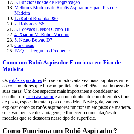
5. Funcionalidade de Programação
Melhores Modelos de Robôs Aspiradores para Piso de
Madeira
1. iRobot Roomba 980
2. Roborock S6
3. Ecovacs Deebot Ozmo T8
4. Xiaomi Mi Robot Vacuum
5. Neato Botvac D7
Conclusão
FAQ — Perguntas Frequentes
Como um Robô Aspirador Funciona em Piso de
Madeira
Os
robôs aspiradores
têm se tornado cada vez mais populares entre
os consumidores que buscam praticidade e eficiência na limpeza de
suas casas. Um dos aspectos mais importantes a considerar ao
escolher um
robô aspirador
é a compatibilidade com diferentes tipos
de pisos, especialmente o piso de madeira. Neste guia, vamos
explorar como os robôs aspiradores funcionam em pisos de madeira,
suas vantagens e desvantagens, e fornecer recomendações de
modelos que se destacam nesse tipo de superfície.
Como Funciona um Robô Aspirador?