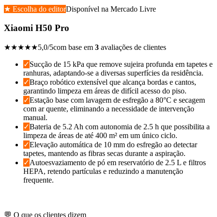
★ Escolha do editor
Disponível na
Mercado Livre
Xiaomi H50 Pro
★★★★★
5,0
/5
com base em
3
avaliações de clientes
✓
Sucção de 15 kPa que remove sujeira profunda em tapetes e
ranhuras, adaptando-se a diversas superfícies da residência.
✓
Braço robótico extensível que alcança bordas e cantos,
garantindo limpeza em áreas de difícil acesso do piso.
✓
Estação base com lavagem de esfregão a 80°C e secagem
com ar quente, eliminando a necessidade de intervenção
manual.
✓
Bateria de 5.2 Ah com autonomia de 2.5 h que possibilita a
limpeza de áreas de até 400 m² em um único ciclo.
✓
Elevação automática de 10 mm do esfregão ao detectar
tapetes, mantendo as fibras secas durante a aspiração.
✓
Autoesvaziamento de pó em reservatório de 2.5 L e filtros
HEPA, retendo partículas e reduzindo a manutenção
frequente.
Confira o melhor valor aqui
💬 O que os clientes dizem