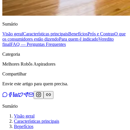
Sumário
Visão geral
Características principais
Benefícios
Prós e Contras
O que
os consumidores estão dizendo
Para quem é indicado
Veredito
final
FAQ — Perguntas Frequentes
Categoria
Melhores Robôs Aspiradores
Compartilhar
Envie este artigo para quem precisa.
Sumário
Visão geral
Características principais
Benefícios