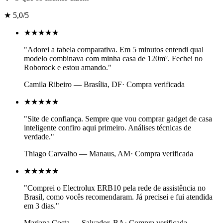
★
5,0
/5
★★★★★
"
Adorei a tabela comparativa. Em 5 minutos entendi qual
modelo combinava com minha casa de 120m². Fechei no
Roborock e estou amando.
"
Camila Ribeiro
—
Brasília, DF
· Compra verificada
★★★★★
"
Site de confiança. Sempre que vou comprar gadget de casa
inteligente confiro aqui primeiro. Análises técnicas de
verdade.
"
Thiago Carvalho
—
Manaus, AM
· Compra verificada
★★★★★
"
Comprei o Electrolux ERB10 pela rede de assistência no
Brasil, como vocês recomendaram. Já precisei e fui atendida
em 3 dias.
"
Mariana Costa
—
Salvador, BA
· Compra verificada