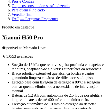
Prós e Contras
O que os consumidores estão dizendo
Para quem é indicado
Veredito final
FAQ — Perguntas Frequentes
Produto em destaque
Xiaomi H50 Pro
disponível na
Mercado Livre
★
5,0
/5
3
avaliações
Sucção de 15 kPa que remove sujeira profunda em tapetes e
ranhuras, adaptando-se a diversas superfícies da residência.
Braço robótico extensível que alcança bordas e cantos,
garantindo limpeza em áreas de difícil acesso do piso.
Estação base com lavagem de esfregão a 80°C e secagem
com ar quente, eliminando a necessidade de intervenção
manual.
Bateria de 5.2 Ah com autonomia de 2.5 h que possibilita a
limpeza de áreas de até 400 m² em um único ciclo.
Elevação automática de 10 mm do esfregão ao detectar
tapetes, mantendo as fibras secas durante a aspiração.