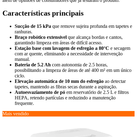
além de opiniões de consumidores que já testaram o produto.
Características principais
Sucção de 15 kPa
que remove sujeira profunda em tapetes e
ranhuras.
Braço robótico extensível
que alcança bordas e cantos,
garantindo limpeza em áreas de difícil acesso.
Estação base com lavagem de esfregão a 80°C
e secagem
com ar quente, eliminando a necessidade de intervenção
manual.
Bateria de 5.2 Ah
com autonomia de 2.5 horas,
possibilitando a limpeza de áreas de até 400 m² em um único
ciclo.
Elevação automática de 10 mm do esfregão
ao detectar
tapetes, mantendo as fibras secas durante a aspiração.
Autoesvaziamento de pó
em reservatório de 2.5 L e filtros
HEPA, retendo partículas e reduzindo a manutenção
frequente.
Mais vendido