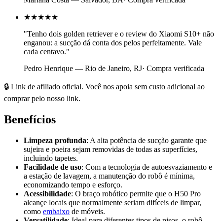
★★★★★
"
Tenho dois golden retriever e o review do Xiaomi S10+ não
enganou: a sucção dá conta dos pelos perfeitamente. Vale
cada centavo.
"
Pedro Henrique
—
Rio de Janeiro, RJ
· Compra verificada
🔒 Link de afiliado oficial. Você nos apoia sem custo adicional ao
comprar pelo nosso link.
Benefícios
Limpeza profunda
: A alta potência de sucção garante que
sujeira e poeira sejam removidas de todas as superfícies,
incluindo tapetes.
Facilidade de uso
: Com a tecnologia de autoesvaziamento e
a estação de lavagem, a manutenção do robô é mínima,
economizando tempo e esforço.
Acessibilidade
: O braço robótico permite que o H50 Pro
alcançe locais que normalmente seriam difíceis de limpar,
como
embaixo
de móveis.
Versatilidade
: Ideal para diferentes tipos de pisos, o robô