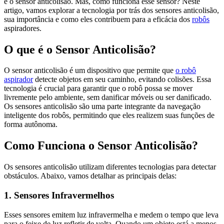
é o sensor anticolisão. Mas, como funciona esse sensor? Neste
artigo, vamos explorar a tecnologia por trás dos sensores anticolisão,
sua importância e como eles contribuem para a eficácia dos
robôs
aspiradores.
O que é o Sensor Anticolisão?
O sensor anticolisão é um dispositivo que permite que
o robô
aspirador
detecte objetos em seu caminho, evitando colisões. Essa
tecnologia é crucial para garantir que o robô possa se mover
livremente pelo ambiente, sem danificar móveis ou ser danificado.
Os sensores anticolisão são uma parte integrante da navegação
inteligente dos robôs, permitindo que eles realizem suas funções de
forma autônoma.
Como Funciona o Sensor Anticolisão?
Os sensores anticolisão utilizam diferentes tecnologias para detectar
obstáculos. Abaixo, vamos detalhar as principais delas:
1. Sensores Infravermelhos
Esses sensores emitem luz infravermelha e medem o tempo que leva
para o feixe de luz refletir de volta. Quando um objeto está a menos