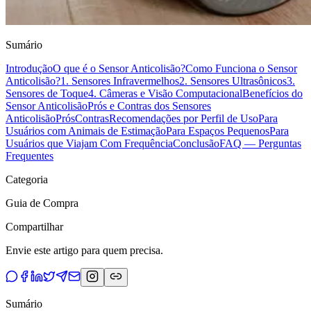
Sumário
Introdução
O que é o Sensor Anticolisão?
Como Funciona o Sensor
Anticolisão?
1. Sensores Infravermelhos
2. Sensores Ultrasônicos
3.
Sensores de Toque
4. Câmeras e Visão Computacional
Benefícios do
Sensor Anticolisão
Prós e Contras dos Sensores
Anticolisão
Prós
Contras
Recomendações por Perfil de Uso
Para
Usuários com Animais de Estimação
Para Espaços Pequenos
Para
Usuários que Viajam Com Frequência
Conclusão
FAQ — Perguntas
Frequentes
Categoria
Guia de Compra
Compartilhar
Envie este artigo para quem precisa.
Sumário