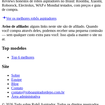
Reviews honestos de robôs aspiradores no Brasil: Roomba, Xiaomi,
Roborock, Electrolux, WAP e Mondial testados, com preços e guia
de compra.
Ver os melhores robôs aspiradores
Aviso de afiliado:
alguns links neste site são de afiliado. Quando
você compra através deles, podemos receber uma pequena comissão
— sem qualquer custo extra para você. Isso ajuda a manter o site no
ar.
Top modelos
Top 6 melhores
Site
Sobre
Equipe
Blog
Contato
contato@roboaspiradordepo.com.br
Área administrativa
©
2026
Tudo sobre Robô Aspirador
. Todos os direitos reservados.