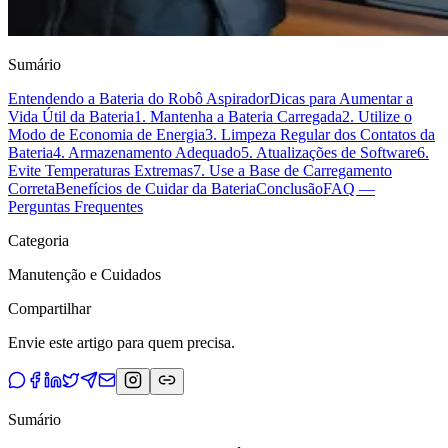
Sumário
Entendendo a Bateria do Robô Aspirador
Dicas para Aumentar a
Vida Útil da Bateria
1. Mantenha a Bateria Carregada
2. Utilize o
Modo de Economia de Energia
3. Limpeza Regular dos Contatos da
Bateria
4. Armazenamento Adequado
5. Atualizações de Software
6.
Evite Temperaturas Extremas
7. Use a Base de Carregamento
Correta
Benefícios de Cuidar da Bateria
Conclusão
FAQ —
Perguntas Frequentes
Categoria
Manutenção e Cuidados
Compartilhar
Envie este artigo para quem precisa.
Sumário